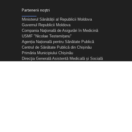
Partenerii noștri
Ministerul Sănătății al Republicii Moldova
Guvernul Republicii Moldova
Compania Naţională de Asigurări în Medicină
USMF "Nicolae Testemițanu"
Agenția Națională pentru Sănătate Publică
Centrul de Sănătate Publică din Chișinău
Primăria Municipiului Chișinău
Direcţia Generală Asistentă Medicală și Socială