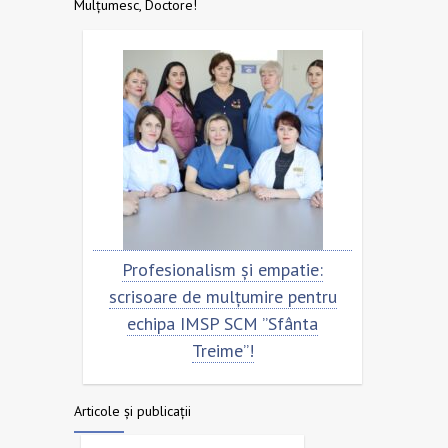
Mulțumesc, Doctore!
entru
Profesionalism și empatie:
Scris
nta
scrisoare de mulțumire pentru
ech
echipa IMSP SCM ”Sfânta
Treime”!
Articole și publicații