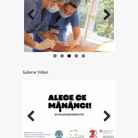
Previo
Next
us
Galerie Video
Previo
Next
us