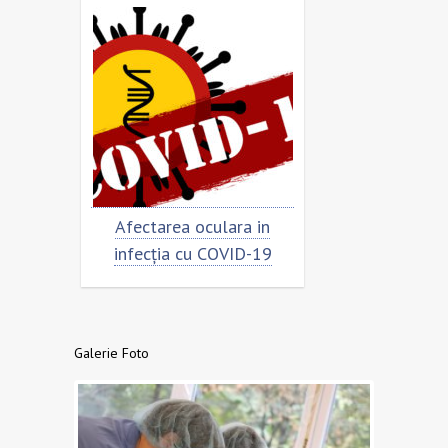
rimar
Afectarea oculara in
Cât de „încor
n
infecția cu COVID-19
virusu
Galerie Foto