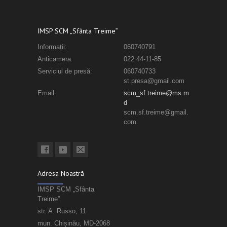
IMSP SCM „Sfânta Treime”
Informații:
060740791
Anticamera:
022 44-11-85
Serviciul de presă:
060740733
st.presa@gmail.com
Email:
scm_sf.treime@ms.m
d
scm.sf.treime@gmail.
com
Adresa Noastră
IMSP SCM „Sfânta
Treime”
str. A. Russo, 11
mun. Chișinău, MD-2068