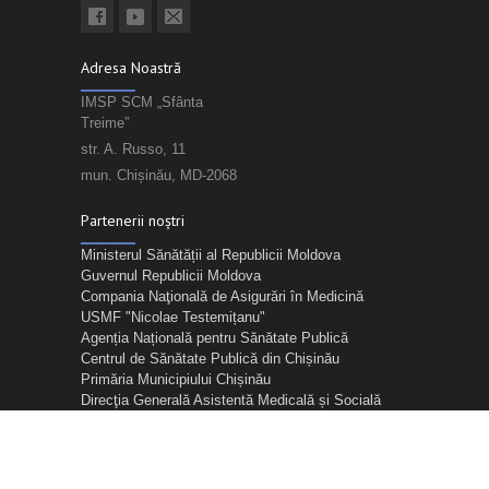
Adresa Noastră
IMSP SCM „Sfânta
Treime”
str. A. Russo, 11
mun. Chișinău, MD-2068
Partenerii noștri
Ministerul Sănătății al Republicii Moldova
Guvernul Republicii Moldova
Compania Naţională de Asigurări în Medicină
USMF "Nicolae Testemițanu"
Agenția Națională pentru Sănătate Publică
Centrul de Sănătate Publică din Chișinău
Primăria Municipiului Chișinău
Direcţia Generală Asistentă Medicală și Socială