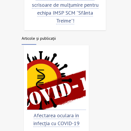
scrisoare de mulțumire pentru
echipa SCM ”Sfân
echipa IMSP SCM ”Sfânta
Treime”!
Articole și publicații
Afectarea oculara in
Cât de „încoronat” est
infecția cu COVID-19
virusul?