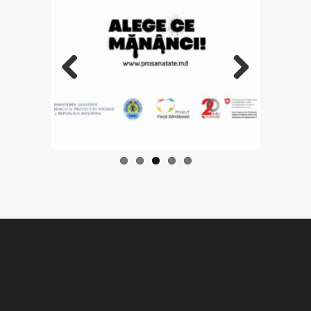
Previo
Next
us