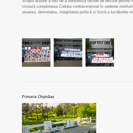
Scopul acțiunii a fost de a sensibiliza factorii de decizie privind 
vizează completarea Codului contravențional în vederea instituiri
onoarea, demnitatea, integritatea psihică și fizică a lucrătorilor m
Primaria Chișinăau