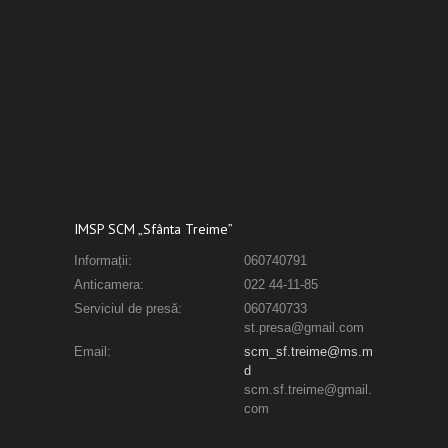
IMSP SCM „Sfânta Treime”
Informații:
060740791
Anticamera:
022 44-11-85
Serviciul de presă:
060740733
st.presa@gmail.com
Email:
scm_sf.treime@ms.m
d
scm.sf.treime@gmail.
com