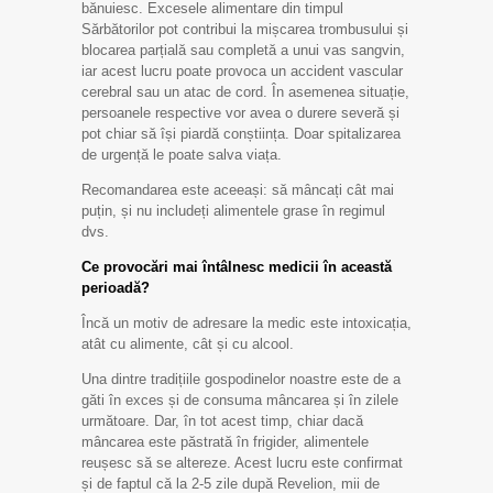
bănuiesc. Excesele alimentare din timpul
Sărbătorilor pot contribui la mișcarea trombusului și
blocarea parțială sau completă a unui vas sangvin,
iar acest lucru poate provoca un accident vascular
cerebral sau un atac de cord. În asemenea situație,
persoanele respective vor avea o durere severă și
pot chiar să își piardă conștiința. Doar spitalizarea
de urgență le poate salva viața.
Recomandarea este aceeași: să mâncați cât mai
puțin, și nu includeți alimentele grase în regimul
dvs.
Ce provocări mai întâlnesc medicii în această
perioadă?
Încă un motiv de adresare la medic este intoxicația,
atât cu alimente, cât și cu alcool.
Una dintre tradițiile gospodinelor noastre este de a
găti în exces și de consuma mâncarea și în zilele
următoare. Dar, în tot acest timp, chiar dacă
mâncarea este păstrată în frigider, alimentele
reușesc să se altereze. Acest lucru este confirmat
și de faptul că la 2-5 zile după Revelion, mii de