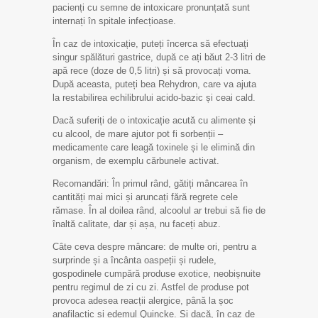
pacienți cu semne de intoxicare pronunțată sunt
internați în spitale infecțioase.
În caz de intoxicație, puteți încerca să efectuați
singur spălături gastrice, după ce ați băut 2-3 litri de
apă rece (doze de 0,5 litri) și să provocați voma.
După aceasta, puteți bea Rehydron, care va ajuta
la restabilirea echilibrului acido-bazic și ceai cald.
Dacă suferiți de o intoxicație acută cu alimente și
cu alcool, de mare ajutor pot fi sorbenții –
medicamente care leagă toxinele și le elimină din
organism, de exemplu cărbunele activat.
Recomandări: În primul rând, gătiți mâncarea în
cantități mai mici și aruncați fără regrete cele
rămase. În al doilea rând, alcoolul ar trebui să fie de
înaltă calitate, dar și așa, nu faceți abuz.
Câte ceva despre mâncare: de multe ori, pentru a
surprinde și a încânta oaspeții și rudele,
gospodinele cumpără produse exotice, neobișnuite
pentru regimul de zi cu zi. Astfel de produse pot
provoca adesea reacții alergice, până la șoc
anafilactic și edemul Quincke. Și dacă, în caz de