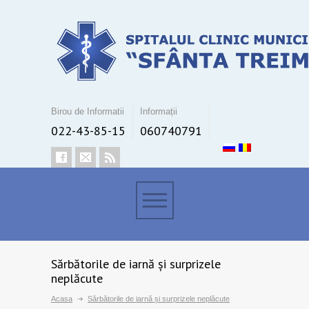
Birou de Informatii
Informații
022-43-85-15
060740791
Sărbătorile de iarnă și surprizele
neplăcute
Acasa
Sărbătorile de iarnă și surprizele neplăcute