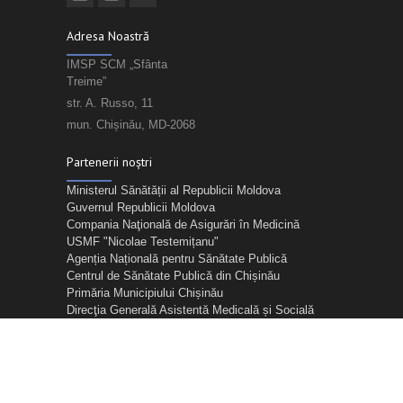
Adresa Noastră
IMSP SCM „Sfânta
Treime”
str. A. Russo, 11
mun. Chișinău, MD-2068
Partenerii noștri
Ministerul Sănătății al Republicii Moldova
Guvernul Republicii Moldova
Compania Naţională de Asigurări în Medicină
USMF "Nicolae Testemițanu"
Agenția Națională pentru Sănătate Publică
Centrul de Sănătate Publică din Chișinău
Primăria Municipiului Chișinău
Direcţia Generală Asistentă Medicală și Socială