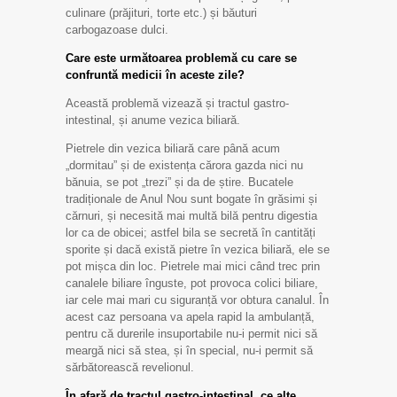
culinare (prăjituri, torte etc.) și băuturi
carbogazoase dulci.
Care este următoarea problemă cu care se
confruntă medicii în aceste zile?
Această problemă vizează și tractul gastro-
intestinal, și anume vezica biliară.
Pietrele din vezica biliară care până acum
„dormitau” și de existența cărora gazda nici nu
bănuia, se pot „trezi” și da de știre. Bucatele
tradiționale de Anul Nou sunt bogate în grăsimi și
cărnuri, și necesită mai multă bilă pentru digestia
lor ca de obicei; astfel bila se secretă în cantități
sporite și dacă există pietre în vezica biliară, ele se
pot mișca din loc. Pietrele mai mici când trec prin
canalele biliare înguste, pot provoca colici biliare,
iar cele mai mari cu siguranță vor obtura canalul. În
acest caz persoana va apela rapid la ambulanță,
pentru că durerile insuportabile nu-i permit nici să
meargă nici să stea, și în special, nu-i permit să
sărbătorească revelionul.
În afară de tractul gastro-intestinal, ce alte