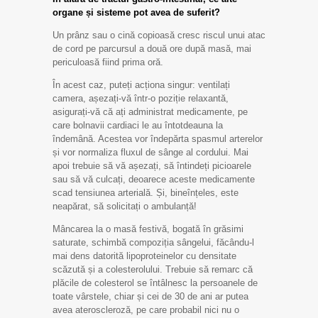
organe și sisteme pot avea de suferit?
Un prânz sau o cină copioasă cresc riscul unui atac
de cord pe parcursul a două ore după masă, mai
periculoasă fiind prima oră.
În acest caz, puteți acționa singur: ventilați
camera, așezați-vă într-o poziție relaxantă,
asigurați-vă că ați administrat medicamente, pe
care bolnavii cardiaci le au întotdeauna la
îndemână. Acestea vor îndepărta spasmul arterelor
și vor normaliza fluxul de sânge al cordului. Mai
apoi trebuie să vă așezați, să întindeți picioarele
sau să vă culcați, deoarece aceste medicamente
scad tensiunea arterială. Și, bineînțeles, este
neapărat, să solicitați o ambulanță!
Mâncarea la o masă festivă, bogată în grăsimi
saturate, schimbă compoziția sângelui, făcându-l
mai dens datorită lipoproteinelor cu densitate
scăzută și a colesterolului. Trebuie să remarc că
plăcile de colesterol se întâlnesc la persoanele de
toate vârstele, chiar și cei de 30 de ani ar putea
avea ateroscleroză, pe care probabil nici nu o