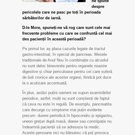
ne spune
despre
pericolele care ne pasc pe toți în perioada
sărbătorilor de iarnă.
D-le More, spuneți-ne vă rog care sunt cele mai
frecvente probleme cu care se confruntă cel mai
des pacienții în această perioadă?
Pe primul loc aș plasa cazurile legate de tractul
gastro-intestinal, în special de pancreas. Mesele
tradiționale de Anul Nou în combinație cu alcoolul
nu sunt deloc binevenite pentru organele noastre
digestive și chiar periculoase pentru cei care suferă
de boli cronice ale acestor organe, fiindcă pot duce
la o acutizare accentuată.
În plus, astăzi puțini oameni se supun examinărilor
periodice, astfel, mulți nu sunt conștienți de faptul
că ceva nu este în regulă. De exemplu, pancreatita
care decurge cu simptome mai puțin evidente
precum: durere periodică în hipocondru și epigastru,
uneori grețuri după masă, diaree sau constipație nu
îndeamnă pacienții să se adreseze la medic.
Aceste persoane nici nu bănuiesc că pot provoca