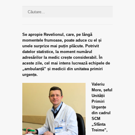
Se apropie Revelionul, care, pe lângă
momentele frumoase, poate aduce cu el și
unele surprize mai puțin plăcute. Potrivit
datelor statistice, la moment numărul
adresărilor la medic crește considerabil. În
aceste zile, cel mai intens lucrează echipele de
„ambulanță” și medicii din unitatea primiri
urgențe.
Valeriu
More, șeful
Unității
Primiri
Urgențe
din cadrul
SCM
„Sfânta
Treime”,