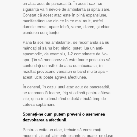
un atac acut de pancreatită. În acest caz, cu
siguranță va fi nevoie de ambulanță și spitalizare.
Constat că acest atac este în plină expansiune,
manifestându-se din ce în ce mai mult, astfel
durerile cresc, apare febră, vome, diaree, și chiar
pierderea conștienței.
Până la sosirea ambulanței, se recomandă să nu
mâncați și să nu beți nimic, puteți lua un anti-
spasmodic, de exemplu, 1-2 comprimate de No-
spa. Țin să menționez că este foarte periculos să
confundați un astfel de atac cu intoxicația, în
rezultat provocând vărsături și bând multă apă –
acest lucru poate agrava afecțiunea.
În general, în cazul unui atac acut de pancreatită,
se recomandă foame, frig și odihnă pentru câteva
zile, și nu în ultimul rând o dietă strictă timp de
câteva săptămâni.
Spuneți-ne cum putem preveni o asemenea
dezvoltarea a afecțiunii.
Pentru a evita un atac, trebuie să consumați
moderat: alcool, alimente picante și grase, produse