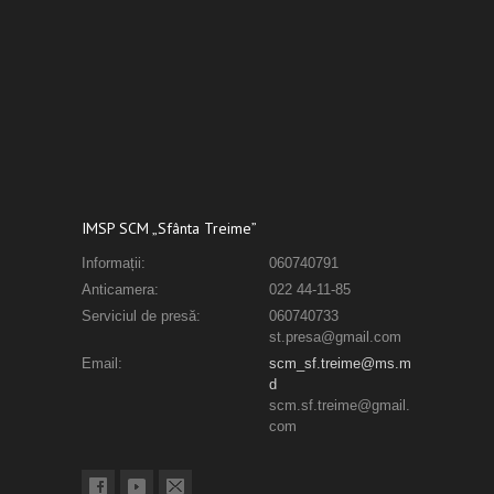
IMSP SCM „Sfânta Treime”
Informații:
060740791
Anticamera:
022 44-11-85
Serviciul de presă:
060740733
st.presa@gmail.com
Email:
scm_sf.treime@ms.m
d
scm.sf.treime@gmail.
com