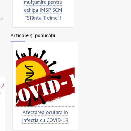
mulțumire pentru
”Sfânta Treime”
echipa IMSP SCM
”Sfânta Treime”!
ce
Articole și publicații
Afectarea oculara in
Cât de „încoronat” este
infecția cu COVID-19
virusul?