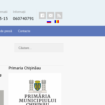
rmatii
Informații
5-15
060740791
 de presă
Contacte
Primaria Chișinăau
g