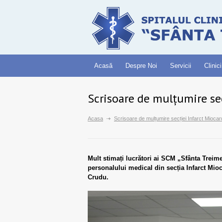
Acasă
Despre Noi
Servicii
Clinici
Scrisoare de mulțumire sec
Acasa
Scrisoare de mulțumire secției Infarct Miocar
Mult stimați lucrători ai SCM „Sfânta Treime
personalului medical din secția Infarct Mio
Crudu.