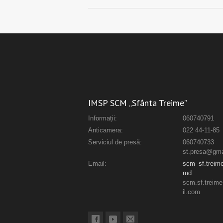
IMSP SCM „Sfânta Treime”
Informații:
060740791
Anticamera:
022 44-11-85
Serviciul de presă:
060740733
st.presa@gma
Email:
scm_sf.trei
md
scm.sf.trei
il.com