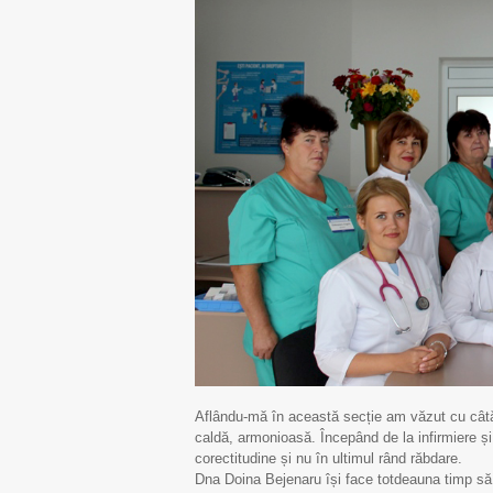
Aflându-mă în această secție am văzut cu câtă
S
caldă, armonioasă. Începând de la infirmiere ș
corectitudine și nu în ultimul rând răbdare.
Dna Doina Bejenaru își face totdeauna timp să