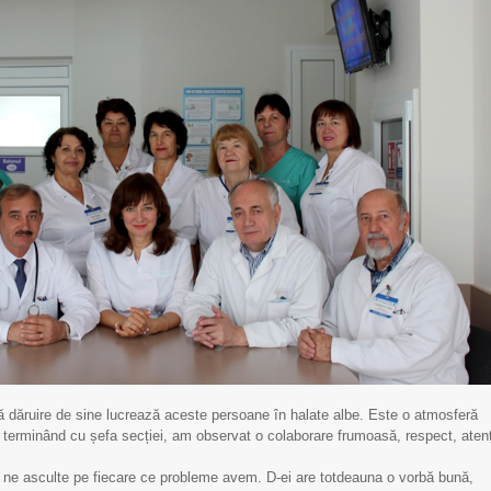
 dăruire de sine lucrează aceste persoane în halate albe. Este o atmosferă
crisoare de mulțumire
Scrisoare de mulțumire
i terminând cu șefa secției, am observat o colaborare frumoasă, respect, atenț
pentru Echipa IMSP
pentru Echipa IMSP
 ne asculte pe fiecare ce probleme avem. D-ei are totdeauna o vorbă bună,