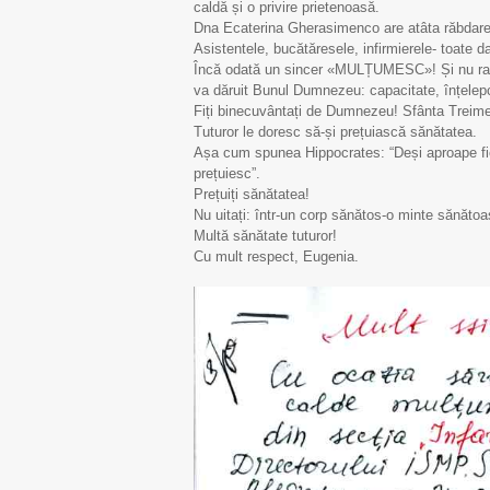
caldă și o privire prietenoasă.
Dna Ecaterina Gherasimenco are atâta răbdare, 
Asistentele, bucătăresele, infirmierele- toate da
Încă odată un sincer «MULȚUMESC»! Și nu ratați
va dăruit Bunul Dumnezeu: capacitate, înțelepc
Fiți binecuvântați de Dumnezeu! Sfânta Treime
Tuturor le doresc să-și prețuiască sănătatea.
Așa cum spunea Hippocrates: “Deși aproape fi
prețuiesc”.
Prețuiți sănătatea!
Nu uitați: într-un corp sănătos-o minte sănătoa
Multă sănătate tuturor!
Cu mult respect, Eugenia.
29 
M