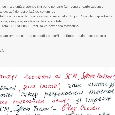
SCM „Sfânta Treime”
SCM „Sfânta Treime”
cu mare grijă și atenție îmi pune perfuzie (am venele foarte ascunse).
u dovadă de iubire față de cei din jur.
 ocazia de a da încă o șansă la viața celor din jur. Puneți la dispoziție tot 
iune, dragoste, răbdare și dedicare totală.
-Tatăl, Fiul și Duhul Sfânt să vă păzească totdeauna!
ecare om se naște cu această comoară- sănătatea, puțini sunt cei ce o
să.
septembrie - Ziua
Limfom gastric primar
ondială a Inimii
Non-Hodgkin