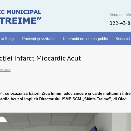
Birou de Info
022-43-8
 şi Secţii
Pacienţi şi vizitatori
Informaţii de interes public
Serviciul
ției Infarct Miocardic Acut
dic Acut
”, cu ocazia sărbătorii Ziua Inimii, aduc sincere și calde mulțumiri între
cardic Acut și implicit Directorului ISMP SCM „Sfânta Treime”, dl Oleg