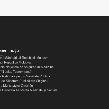
nerii noștri
erul Sănătății al Republicii Moldova
ul Republicii Moldova
ia Naţională de Asigurări în Medicină
Nicolae Testemițanu"
a Națională pentru Sănătate Publică
l de Sănătate Publică din Chișinău
ia Municipiului Chișinău
ia Generală Asistentă Medicală și Socială