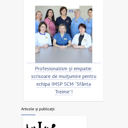
u
Profesionalism și empatie:
Scrisoare
scrisoare de mulțumire pentru
echipa 
echipa IMSP SCM ”Sfânta
Treime”!
Articole și publicații