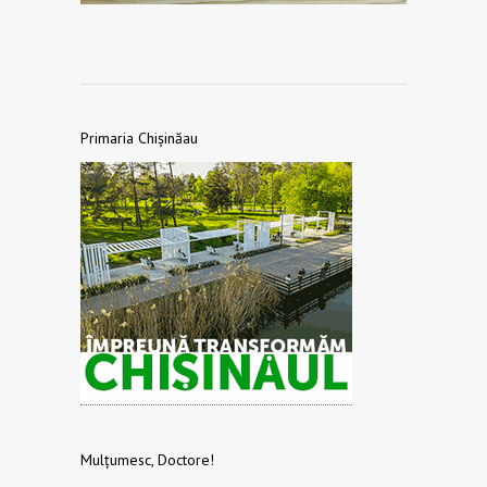
Primaria Chișinăau
Mulțumesc, Doctore!