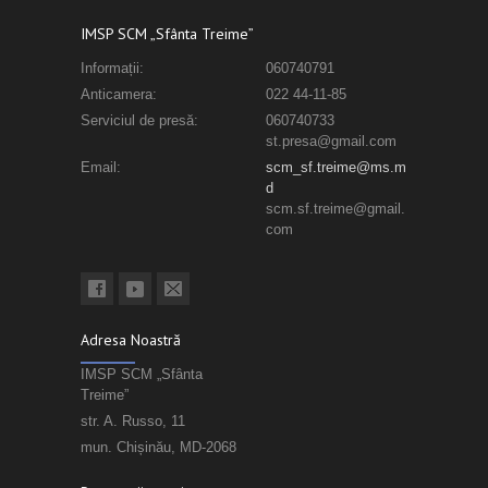
IMSP SCM „Sfânta Treime”
Informații:
060740791
Anticamera:
022 44-11-85
Serviciul de presă:
060740733
st.presa@gmail.com
Email:
scm_sf.treime@ms.m
d
scm.sf.treime@gmail.
com
Adresa Noastră
IMSP SCM „Sfânta
Treime”
str. A. Russo, 11
mun. Chișinău, MD-2068