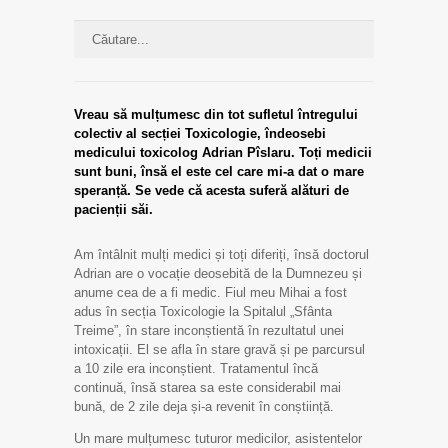
Vreau să mulțumesc din tot sufletul întregului
colectiv al secției Toxicologie, îndeosebi
medicului toxicolog Adrian Pîslaru. Toți medicii
sunt buni, însă el este cel care mi-a dat o mare
speranță. Se vede că acesta suferă alături de
pacienții săi.
Am întâlnit mulți medici și toți diferiți, însă doctorul
Adrian are o vocație deosebită de la Dumnezeu și
anume cea de a fi medic. Fiul meu Mihai a fost
adus în secția Toxicologie la Spitalul „Sfânta
Treime”, în stare inconștientă în rezultatul unei
intoxicații. El se afla în stare gravă și pe parcursul
a 10 zile era inconștient. Tratamentul încă
continuă, însă starea sa este considerabil mai
bună, de 2 zile deja și-a revenit în conștiință.
Un mare mulțumesc tuturor medicilor, asistentelor