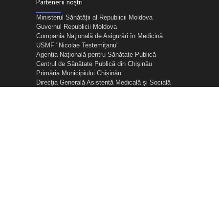
Partenerii noștri
Ministerul Sănătății al Republicii Moldova
Guvernul Republicii Moldova
Compania Naţională de Asigurări în Medicină
USMF "Nicolae Testemițanu"
Agenția Națională pentru Sănătate Publică
Centrul de Sănătate Publică din Chișinău
Primăria Municipiului Chișinău
Direcţia Generală Asistentă Medicală și Socială