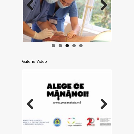
Previo
Next
us
Galerie Video
Previo
Next
us