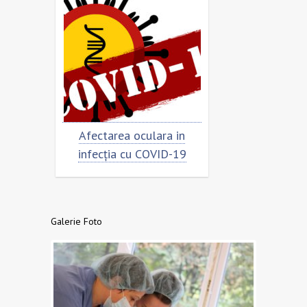
ar
Afectarea oculara in
Cât de „încorona
infecția cu COVID-19
virusul?
Galerie Foto