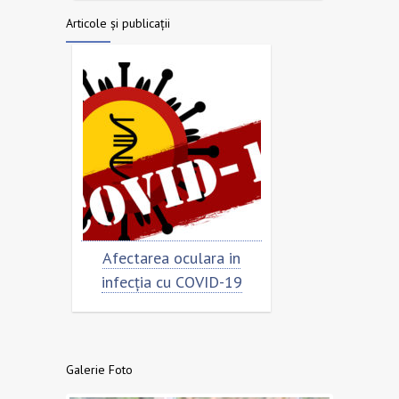
Articole și publicații
ar
Afectarea oculara in
Cât de „încorona
infecția cu COVID-19
virusul?
Galerie Foto