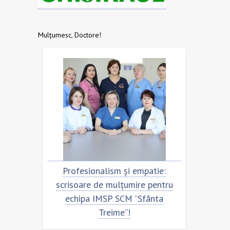
Mulțumesc, Doctore!
Profesionalism și empatie:
Scrisoare
scrisoare de mulțumire pentru
echipa S
echipa IMSP SCM ”Sfânta
Treime”!