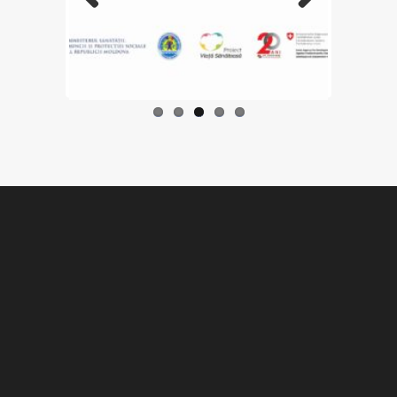
Previo
Next
us