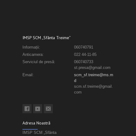
IMSP SCM „Sfânta Treime”
Informații:
060740791
Anticamera:
022 44-11-85
Serviciul de presă:
060740733
st.presa@gmail.com
Email:
scm_sf.treime@ms.m
d
scm.sf.treime@gmail.
com
Adresa Noastră
IMSP SCM „Sfânta