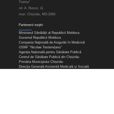
Treime”
str. A. Russo, 11
mun. Chișinău, MD-2068
Partenerii noștri
Ministerul Sănătății al Republicii Moldova
Guvernul Republicii Moldova
Compania Naţională de Asigurări în Medicină
USMF "Nicolae Testemițanu"
Agenția Națională pentru Sănătate Publică
Centrul de Sănătate Publică din Chișinău
Primăria Municipiului Chișinău
Direcţia Generală Asistentă Medicală și Socială