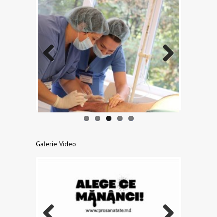
Previo
Next
us
Galerie Video