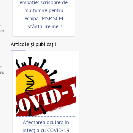
empatie: scrisoare de
pentru echipa SCM
,
mulțumire pentru
”Sfânta Treime”
echipa IMSP SCM
e
”Sfânta Treime”!
are
Articole și publicații
5-
rea
Afectarea oculara in
Cât de „încoronat”
infecția cu COVID-19
virusul?