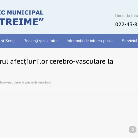
Birou de Info
022-43-8
 şi Secţii
Pacienţi şi vizitatori
Informaţii de interes public
Serviciul
ul afecțiunilor cerebro-vasculare la
bro-vasculare la pacienții vârstnici