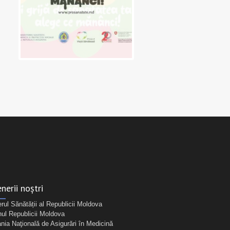
nerii noștri
erul Sănătății al Republicii Moldova
ul Republicii Moldova
ia Naţională de Asigurări în Medicină