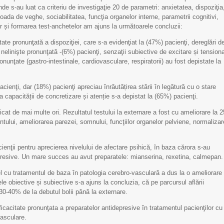
pentru Echipa IMSP
pentru Echipa IMSP
de s-au luat ca criteriu de investigaţie 20 de parametri: anxietatea, dispoziţia
SCM „Sfânta Treime”
SCM „Sfânta Treime”
ioada de veghe, sociabilitatea, funcţia organelor interne, parametrii cognitivi,
lor și formarea test-anchetelor am ajuns la următoarele concluzii:
tate pronunţată a dispoziţiei, care s-a evidenţiat la (47%) pacienţi, dereglări d
elinişte pronunţată -(6%) pacienţi, senzaţii subiective de excitare și tension
nunţate (gastro-intestinale, cardiovasculare, respiratorii) au fost depistate la
ienţi, dar (18%) pacienţi apreciau înrăutățirea stării în legătură cu o stare
a capacității de concretizare și atenție s-a depistat la (65%) pacienţi.
plicat de mai multe ori. Rezultatul testului la externare a fost cu ameliorare la 2
ntului, ameliorarea parezei, somnului, funcţiilor organelor pelviene, normaliza
enţii pentru aprecierea nivelului de afectare psihică, în baza cărora s-au
resive. Un mare succes au avut preparatele: mianserina, rexetina, calmepan.
el cu tratamentul de baza în patologia cerebro-vasculară a dus la o ameliorare
ele obiective și subiective s-a ajuns la concluzia, că pe parcursul aflării
 30-40% de la debutul bolii până la externare.
29 septembrie - Ziua
Limfom gastric primar
icacitate pronunţata a preparatelor antidepresive în tratamentul pacienţilor cu
asculare.
Mondială a Inimii
Non-Hodgkin