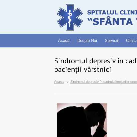
Acasă
Despre Noi
Servicii
Clinici
Sindromul depresiv în cadr
pacienții vârstnici
Acasa
Sindromul depresiv în cadrul afecțiunilor cere