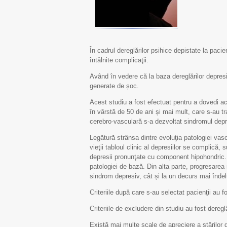
În cadrul dereglărilor psihice depistate la paci
întâlnite complicaţii.
Având în vedere că la baza dereglărilor depres
generate de șoc.
Acest studiu a fost efectuat pentru a dovedi ac
în vârstă de 50 de ani și mai mult, care s-au t
cerebro-vasculară s-a dezvoltat sindromul depr
Legătură strânsa dintre evoluţia patologiei vasc
vieţii tabloul clinic al depresiilor se complică
depresii pronunţate cu component hipohondric. 
patologiei de bază. Din alta parte, progresarea 
sindrom depresiv, cât și la un decurs mai înde
Criteriile după care s-au selectat pacienţii au 
Criteriile de excludere din studiu au fost deregl
Există mai multe scale de apreciere a stărilor 