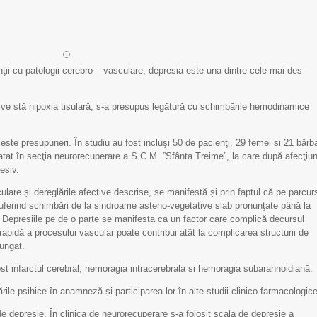
enţii cu patologii cerebro – vasculare, depresia este una dintre cele mai des
ive stă hipoxia tisulară, s-a presupus legătură cu schimbările hemodinamice
este presupuneri. În studiu au fost incluşi 50 de pacienţi, 29 femei si 21 bărba
ratat în secţia neurorecuperare a S.C.M. ”Sfânta Treime”, la care după afecţiu
esiv.
ulare și dereglările afective descrise, se manifestă și prin faptul că pe parcur
, suferind schimbări de la sindroame asteno-vegetative slab pronunţate până la
Depresiile pe de o parte se manifesta ca un factor care complică decursul
rapidă a procesului vascular poate contribui atât la complicarea structurii de
lungat.
fost infarctul cerebral, hemoragia intracerebrala si hemoragia subarahnoidiană.
ările psihice în anamneză și participarea lor în alte studii clinico-farmacologice
Scrisoare de mulțumire
Scrisoare de mulțumi
de depresie. În clinica de neurorecuperare s-a folosit scala de depresie a