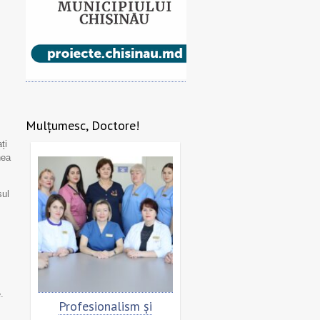
Mulțumesc, Doctore!
ți
nea
sul
.
re
Profesionalism și
Scrisoare de mulțumi