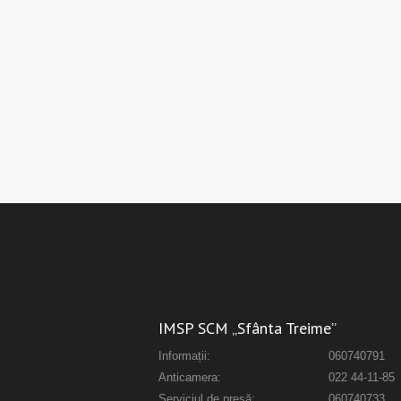
IMSP SCM „Sfânta Treime”
Informații:
060740791
Anticamera:
022 44-11-85
Serviciul de presă:
060740733