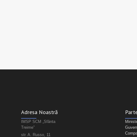
Adresa Noastră
Parte
IMSP SCM „Sfânta
Minist
Treime”
Guvern
Compan
str. A. Russo, 11