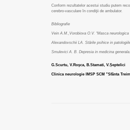
Conform rezultatelor acestui studiu putem reco
cerebro-vasculare în condiţii de ambulator.
Bibliografie
Vein A.M.,Vorobiova O.V. “Masca neurologica a 
Alexandovschii LA. Stările psihice in patologii
Smulevici A. B. Depresia in medicina general
G.Scurtu, V.Roşca, B.Stamati, V.Șeptelici
Clinica neurologie IMSP SCM ”Sfânta Trei