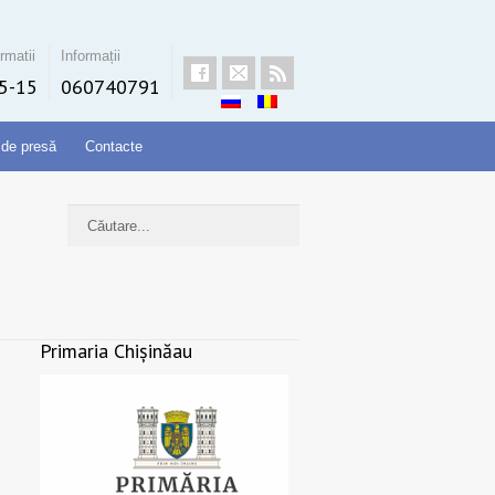
rmatii
Informații
5-15
060740791
 de presă
Contacte
Primaria Chișinăau