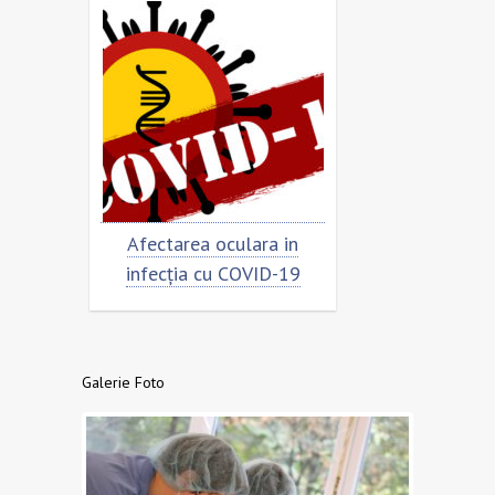
imar
Afectarea oculara in
Cât de „încoro
infecția cu COVID-19
virusul
Galerie Foto