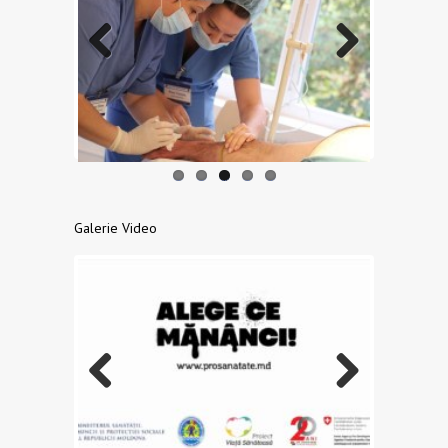
Previo
Next
us
Galerie Video
Previo
Next
us