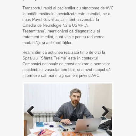
Transportul rapid al pacienților cu simptome de AVC
la unități medicale specializate este esențial, ne-a
spus Pavel Gavriliuc, asistent universitar la
Catedra de Neurologie N2 a USMF „N.
Testemițanu”, menționând că diagnosticul și
tratament imediat, sunt vitale pentru reducerea
mortalității și a dizabilităților.
Reamintim că acțiunea realizată timp de o zi la
Spitalului ”Sfânta Treime” este în contextul
Campaniei naționale de conștientizare a semnelor
accidentului vascular cerebral, și a avut scopul să
informeze cât mai mulți oameni privind AVC.
Previo
Next
us