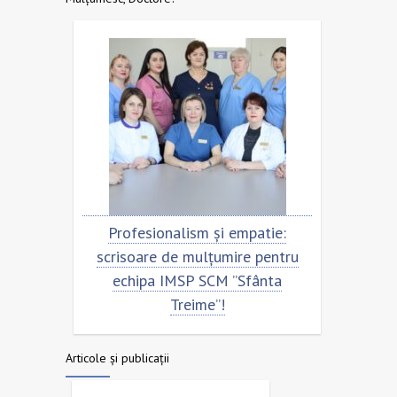
tru
Profesionalism și empatie:
Scrisoa
a
scrisoare de mulțumire pentru
echip
echipa IMSP SCM ”Sfânta
Treime”!
Articole și publicații