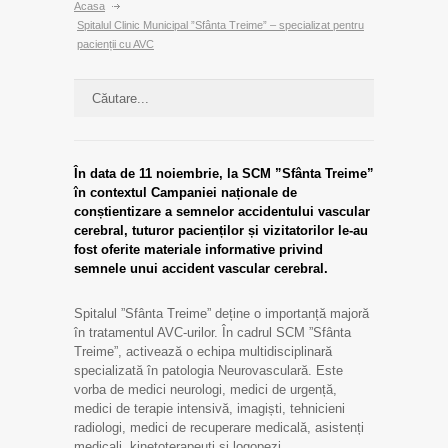
Acasa
Spitalul Clinic Municipal ”Sfânta Treime” – specializat pentru
pacienții cu AVC
În data de 11 noiembrie, la SCM ”Sfânta Treime”
în contextul Campaniei naționale de
conștientizare a semnelor accidentului vascular
cerebral, tuturor pacienților și vizitatorilor le-au
fost oferite materiale informative privind
semnele unui accident vascular cerebral.
Spitalul ”Sfânta Treime” deține o importanță majoră
în tratamentul AVC-urilor. În cadrul SCM ”Sfânta
Treime”, activează o echipa multidisciplinară
specializată în patologia Neurovasculară. Este
vorba de medici neurologi, medici de urgență,
medici de terapie intensivă, imagiști, tehnicieni
radiologi, medici de recuperare medicală, asistenți
medicali, kinetoterapeuți și logopezi.