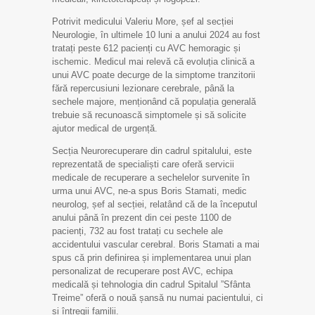
Potrivit medicului Valeriu More, șef al secției
Neurologie, în ultimele 10 luni a anului 2024 au fost
tratați peste 612 pacienți cu AVC hemoragic și
ischemic. Medicul mai relevă că evoluția clinică a
unui AVC poate decurge de la simptome tranzitorii
fără repercusiuni lezionare cerebrale, până la
sechele majore, menționând că populația generală
trebuie să recunoască simptomele și să solicite
ajutor medical de urgență.
Secția Neurorecuperare din cadrul spitalului, este
reprezentată de specialiști care oferă servicii
medicale de recuperare a sechelelor survenite în
urma unui AVC, ne-a spus Boris Stamati, medic
neurolog, șef al secției, relatând că de la începutul
anului până în prezent din cei peste 1100 de
pacienți, 732 au fost tratați cu sechele ale
accidentului vascular cerebral. Boris Stamati a mai
spus că prin definirea și implementarea unui plan
personalizat de recuperare post AVC, echipa
medicală și tehnologia din cadrul Spitalul ”Sfânta
Treime” oferă o nouă șansă nu numai pacientului, ci
și întregii familii.