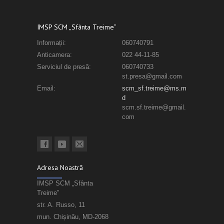
IMSP SCM „Sfânta Treime”
Informații:
060740791
Anticamera:
022 44-11-85
Serviciul de presă:
060740733
st.presa@gmail.com
Email:
scm_sf.treime@ms.m
d
scm.sf.treime@gmail.
com
Adresa Noastră
IMSP SCM „Sfânta
Treime”
str. A. Russo, 11
mun. Chișinău, MD-2068