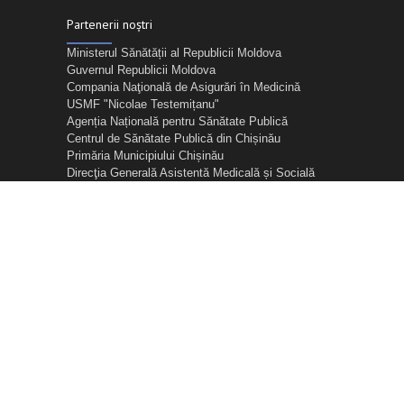
Partenerii noștri
Ministerul Sănătății al Republicii Moldova
Guvernul Republicii Moldova
Compania Naţională de Asigurări în Medicină
USMF "Nicolae Testemițanu"
Agenția Națională pentru Sănătate Publică
Centrul de Sănătate Publică din Chișinău
Primăria Municipiului Chișinău
Direcţia Generală Asistentă Medicală și Socială