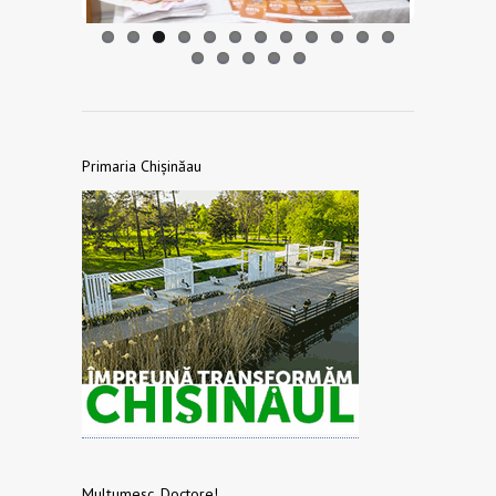
Primaria Chișinăau
Mulțumesc, Doctore!