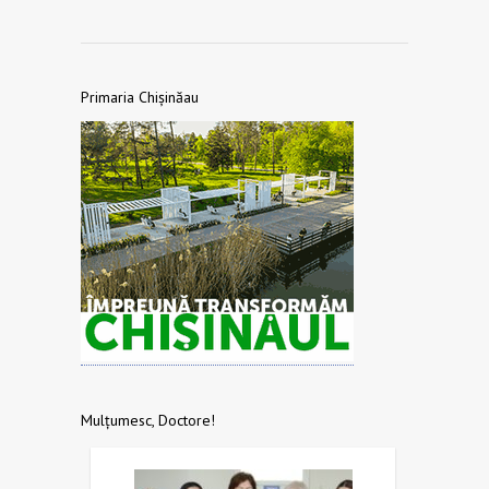
Primaria Chișinăau
Mulțumesc, Doctore!