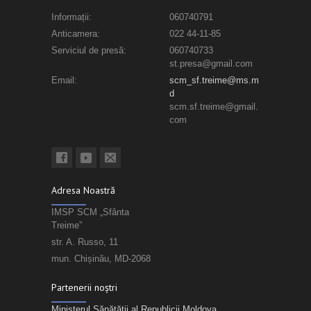
Informații:
060740791
Anticamera:
022 44-11-85
Serviciul de presă:
060740733
st.presa@gmail.com
Email:
scm_sf.treime@ms.m
d
scm.sf.treime@gmail.
com
Adresa Noastră
IMSP SCM „Sfânta
Treime”
str. A. Russo, 11
mun. Chișinău, MD-2068
Partenerii noștri
Ministerul Sănătății al Republicii Moldova