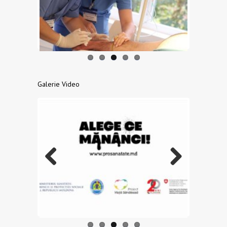
Previo
Next
us
Galerie Video
Previo
Next
us