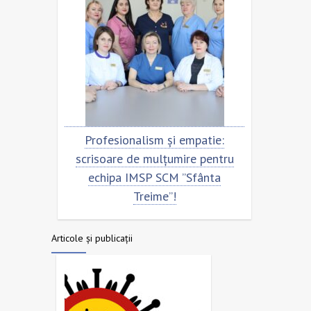
entru
Profesionalism și empatie:
Scris
nta
scrisoare de mulțumire pentru
ech
echipa IMSP SCM ”Sfânta
Treime”!
Articole și publicații