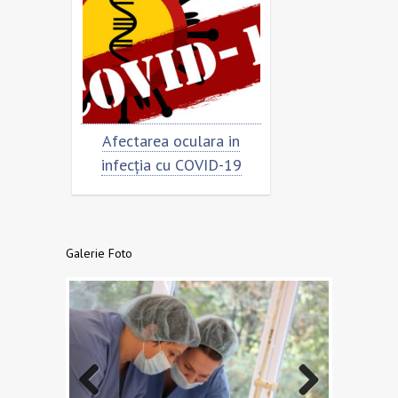
rimar
Afectarea oculara in
Cât de „încor
n
infecția cu COVID-19
virusu
Galerie Foto