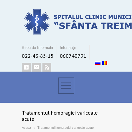
Birou de Informatii
Informații
022-43-85-15
060740791
Tratamentul hemoragiei variceale
acute
Acasa
Tratamentul hemoragiei variceale acute