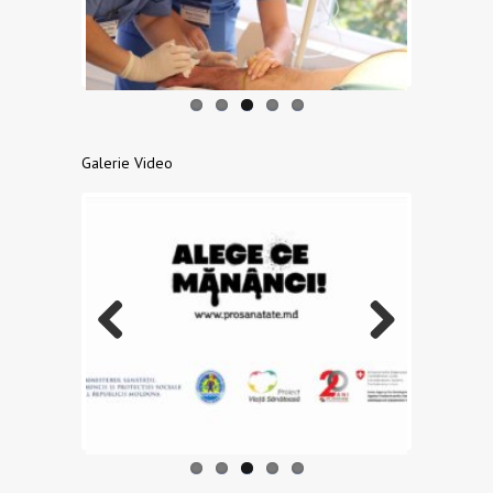
us
Galerie Video
Previo
Next
us