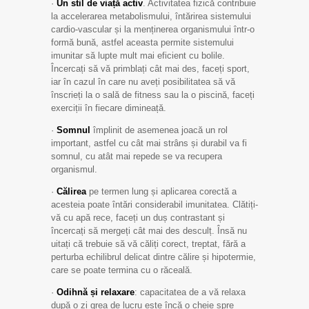
·
Un stil de viață activ
. Activitatea fizică contribuie
la accelerarea metabolismului, întărirea sistemului
cardio-vascular și la menținerea organismului într-o
formă bună, astfel aceasta permite sistemului
imunitar să lupte mult mai eficient cu bolile.
Încercați să vă primblați cât mai des, faceți sport,
iar în cazul în care nu aveți posibilitatea să vă
înscrieți la o sală de fitness sau la o piscină, faceți
exerciții în fiecare dimineață.
·
Somnul
împlinit de asemenea joacă un rol
important, astfel cu cât mai strâns și durabil va fi
somnul, cu atât mai repede se va recupera
organismul.
·
Călirea
pe termen lung și aplicarea corectă a
acesteia poate întări considerabil imunitatea. Clătiți-
vă cu apă rece, faceți un duș contrastant și
încercați să mergeți cât mai des desculț. Însă nu
uitați că trebuie să vă căliți corect, treptat, fără a
perturba echilibrul delicat dintre călire și hipotermie,
care se poate termina cu o răceală.
·
Odihnă și relaxare
: capacitatea de a vă relaxa
după o zi grea de lucru este încă o cheie spre