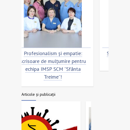
empatie:
Scrisoare de mulțumire pentru
ire pentru
echipa SCM ”Sfânta Treime”
”Sfânta
Articole și publicații