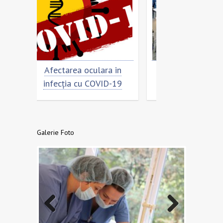
culara in
Cât de „încoronat” este
Prevenire
 COVID-19
virusul?
CO
Galerie Foto
Previo
Next