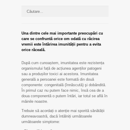
Una dintre cele mai importante preocupări cu
care se confruntă orice om odată cu răcirea
vremii este întărirea imunității pentru a evita
orice răceală.
După cum cunoaștem, imunitatea este rezistența
organismului față de acțiunea agenților patogeni
sau a produșilor toxici ai acestora. Imunitatea
generală a persoanei este formată din două
componente: congenitală (înnăscută) şi dobândită.
În primul caz nu putem face nimic, însă cea de a
doua componentă o putem întări, iar totul se află în
mâinile noastre.
Trebuie să acordați o atenție mai sporită sănătății
dumneavoastră, dacă întâlniți următoarele
următoarele simptome: