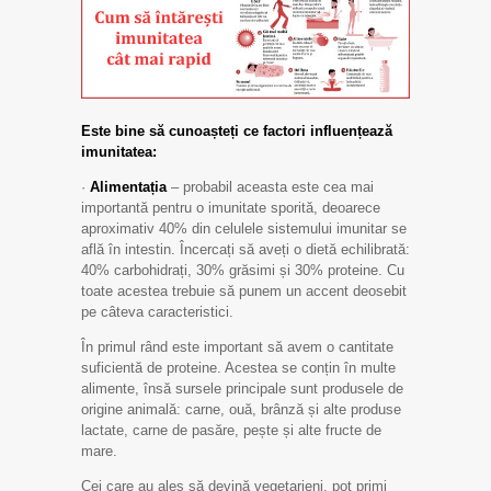
Este bine să cunoașteți ce factori influențează
imunitatea:
·
Alimentația
– probabil aceasta este cea mai
importantă pentru o imunitate sporită, deoarece
aproximativ 40% din celulele sistemului imunitar se
află în intestin. Încercați să aveți o dietă echilibrată:
40% carbohidrați, 30% grăsimi și 30% proteine. Cu
toate acestea trebuie să punem un accent deosebit
pe câteva caracteristici.
În primul rând este important să avem o cantitate
suficientă de proteine. Acestea se conțin în multe
alimente, însă sursele principale sunt produsele de
origine animală: carne, ouă, brânză și alte produse
lactate, carne de pasăre, pește și alte fructe de
mare.
Cei care au ales să devină vegetarieni, pot primi