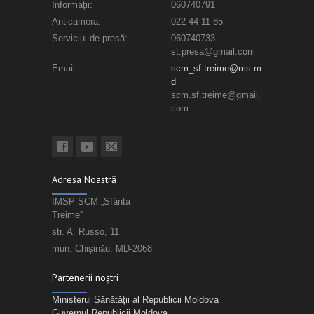
Informații:
060740791
Anticamera:
022 44-11-85
Serviciul de presă:
060740733
st.presa@gmail.com
Email:
scm_sf.treime@ms.m
d
scm.sf.treime@gmail.
com
Adresa Noastră
IMSP SCM „Sfânta
Treime”
str. A. Russo, 11
mun. Chișinău, MD-2068
Partenerii noștri
Ministerul Sănătății al Republicii Moldova
Guvernul Republicii Moldova