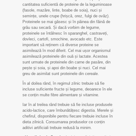
cantitatea suficientă de proteine de la leguminoase
(fasole, mazăre, linte, boabe de soia), nuci și
semințe, unele crupe (hrișcă, orez, fulgi de ovăz).
Proteinele se mai găsesc și în pâinea din făină de
grâu sau secară. Și dacă vorbim de legume,
proteinele se întâlnesc în sparanghel, castraveți,
dovleci, cartofi, smochine, avocado etc. Este
important să reținem că diverse proteine se
asimilează în mod diferit. Cel mai ușor organismul
asimilează proteinele din ouă și lactate. Acestea
sunt urmate de proteinele din carne de pasăre, din
pește și soia, și apoi din boabe și nuci. Cel mai
greu de asimilat sunt proteinele din cereale.
În al doilea rând, în regimul zilnic trebuie să fie
incluse suficiente fructe și legume, deoarece în ele
se conțin multe fibre alimentare și vitamine.
Iar în al treilea rând trebuie să fie incluse produsele
acido-lactice, care îmbunătățesc digestia. Merele și
chefirul, disponibile pentru fiecare trebuie incluse în
dieta zilnică. Consumarea produselor ce conțin
aditivi artificiali trebuie redusă la minim.