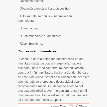
· Oboseală bruscă;
· Oboseală cronică și lipsa dispoziției;
· Tulburări ale somnului – insomnia sau
somnolența;
· Dureri de cap;
· Dureri musculare și articulare;
· Răceli frecvente;
Cum să întăriți imunitatea
În cazul în care o persoană suspectează că are
imunitate slabă, de obicei merge la farmacie și
cumpără unele medicamente imunomodulatoare,
pentru a întări imunitatea, însă o astfel de abordare
nu este binevenită. Astfel de medicamente necesită
administrate cu o precauție deosebită și doar la
recomandarea medicului, deoarece acestea pot
provoca schimbări grave în organism, uneori pot fi
chiar ireversibile. Din acest motiv cel mai bine ar fi
să consultați un medic terapeut.