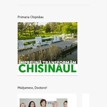
Primaria Chișinăau
Mulțumesc, Doctore!