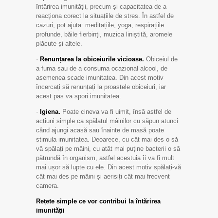
întărirea imunității, precum și capacitatea de a
reacționa corect la situațiile de stres. În astfel de
cazuri, pot ajuta: meditațiile, yoga, respirațiile
profunde, băile fierbinți, muzica liniștită, aromele
plăcute și altele.
·
Renunțarea la obiceiurile vicioase.
Obiceiul de
a fuma sau de a consuma ocazional alcool, de
asemenea scade imunitatea. Din acest motiv
încercați să renunțați la proastele obiceiuri, iar
acest pas va spori imunitatea.
·
Igiena.
Poate cineva va fi uimit, însă astfel de
acțiuni simple ca spălatul mâinilor cu săpun atunci
când ajungi acasă sau înainte de masă poate
stimula imunitatea. Deoarece, cu cât mai des o să
vă spălați pe mâini, cu atât mai puține bacterii o să
pătrundă în organism, astfel acestuia îi va fi mult
mai ușor să lupte cu ele. Din acest motiv spălați-vă
cât mai des pe mâini și aerisiți cât mai frecvent
camera.
Rețete simple ce vor contribui la întărirea
imunității