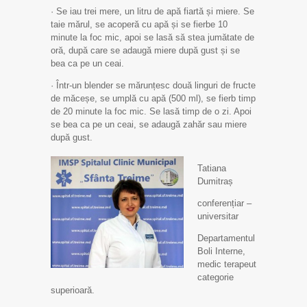
· Se iau trei mere, un litru de apă fiartă și miere. Se
taie mărul, se acoperă cu apă și se fierbe 10
minute la foc mic, apoi se lasă să stea jumătate de
oră, după care se adaugă miere după gust și se
bea ca pe un ceai.
· Într-un blender se mărunțesc două linguri de fructe
de măceșe, se umplă cu apă (500 ml), se fierb timp
de 20 minute la foc mic. Se lasă timp de o zi. Apoi
se bea ca pe un ceai, se adaugă zahăr sau miere
după gust.
Tatiana
Dumitraș
conferențiar –
universitar
Departamentul
Boli Interne,
medic terapeut
categorie
superioară.