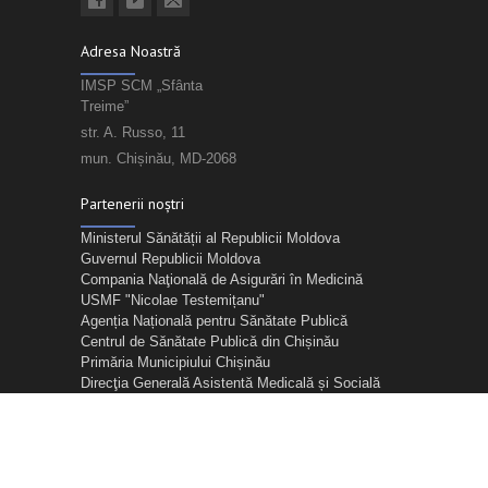
Adresa Noastră
IMSP SCM „Sfânta
Treime”
str. A. Russo, 11
mun. Chișinău, MD-2068
Partenerii noștri
Ministerul Sănătății al Republicii Moldova
Guvernul Republicii Moldova
Compania Naţională de Asigurări în Medicină
USMF "Nicolae Testemițanu"
Agenția Națională pentru Sănătate Publică
Centrul de Sănătate Publică din Chișinău
Primăria Municipiului Chișinău
Direcţia Generală Asistentă Medicală și Socială