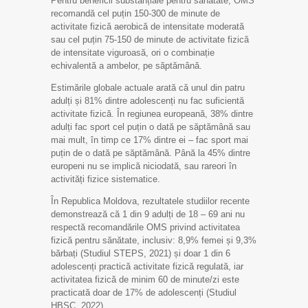
Pentru beneficii substanțiale pentru sănătate, OMS
recomandă cel puțin 150-300 de minute de
activitate fizică aerobică de intensitate moderată
sau cel puțin 75-150 de minute de activitate fizică
de intensitate viguroasă, ori o combinație
echivalentă a ambelor, pe săptămână.
Estimările globale actuale arată că unul din patru
adulți și 81% dintre adolescenți nu fac suficientă
activitate fizică. În regiunea europeană, 38% dintre
adulți fac sport cel puțin o dată pe săptămână sau
mai mult, în timp ce 17% dintre ei – fac sport mai
puțin de o dată pe săptămână. Până la 45% dintre
europeni nu se implică niciodată, sau rareori în
activități fizice sistematice.
În Republica Moldova, rezultatele studiilor recente
demonstrează că 1 din 9 adulți de 18 – 69 ani nu
respectă recomandările OMS privind activitatea
fizică pentru sănătate, inclusiv: 8,9% femei și 9,3%
bărbați (Studiul STEPS, 2021) și doar 1 din 6
adolescenți practică activitate fizică regulată, iar
activitatea fizică de minim 60 de minute/zi este
practicată doar de 17% de adolescenți (Studiul
HBSC, 2022).