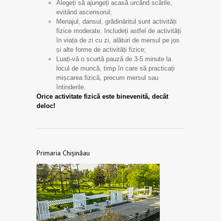
Alegeți să ajungeți acasă urcând scările,
evitând ascensorul;
Menajul, dansul, grădinăritul sunt activități
fizice moderate. Includeți astfel de activități
în viața de zi cu zi, alături de mersul pe jos
și alte forme de activități fizice;
Luați-vă o scurtă pauză de 3-5 minute la
locul de muncă, timp în care să practicați
mișcarea fizică, precum mersul sau
întinderile.
Orice activitate fizică este binevenită, decât
deloc!
Primaria Chișinăau