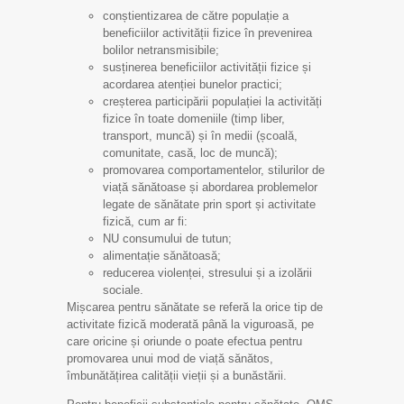
conștientizarea de către populație a
beneficiilor activității fizice în prevenirea
bolilor netransmisibile;
susținerea beneficiilor activității fizice și
acordarea atenției bunelor practici;
creșterea participării populației la activități
fizice în toate domeniile (timp liber,
transport, muncă) și în medii (școală,
comunitate, casă, loc de muncă);
promovarea comportamentelor, stilurilor de
viață sănătoase și abordarea problemelor
legate de sănătate prin sport și activitate
fizică, cum ar fi:
NU consumului de tutun;
alimentație sănătoasă;
reducerea violenței, stresului și a izolării
sociale.
Mișcarea pentru sănătate se referă la orice tip de
activitate fizică moderată până la viguroasă, pe
care oricine și oriunde o poate efectua pentru
promovarea unui mod de viață sănătos,
îmbunătățirea calității vieții și a bunăstării.