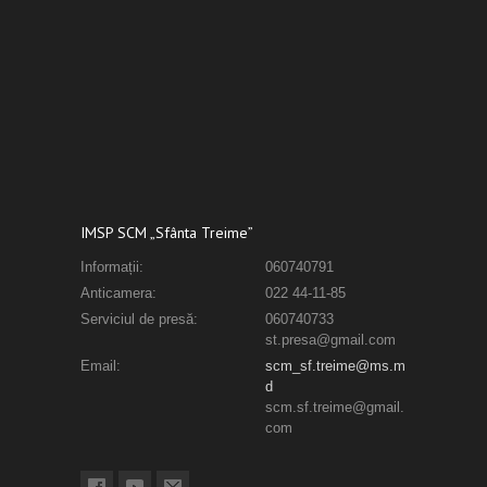
IMSP SCM „Sfânta Treime”
Informații:
060740791
Anticamera:
022 44-11-85
Serviciul de presă:
060740733
st.presa@gmail.com
Email:
scm_sf.treime@ms.m
d
scm.sf.treime@gmail.
com