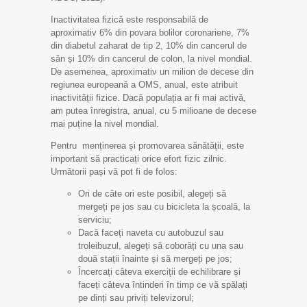
Inactivitatea fizică este responsabilă de
aproximativ 6% din povara bolilor coronariene, 7%
din diabetul zaharat de tip 2, 10% din cancerul de
sân și 10% din cancerul de colon, la nivel mondial.
De asemenea, aproximativ un milion de decese din
regiunea europeană a OMS, anual, este atribuit
inactivității fizice. Dacă populația ar fi mai activă,
am putea înregistra, anual, cu 5 milioane de decese
mai puține la nivel mondial.
Pentru menținerea și promovarea sănătății, este
important să practicați orice efort fizic zilnic.
Următorii pași vă pot fi de folos:
Ori de câte ori este posibil, alegeți să
mergeți pe jos sau cu bicicleta la școală, la
serviciu;
Dacă faceți naveta cu autobuzul sau
troleibuzul, alegeți să coborâți cu una sau
două stații înainte și să mergeți pe jos;
Încercați câteva exerciții de echilibrare și
faceți câteva întinderi în timp ce vă spălați
pe dinți sau priviți televizorul;