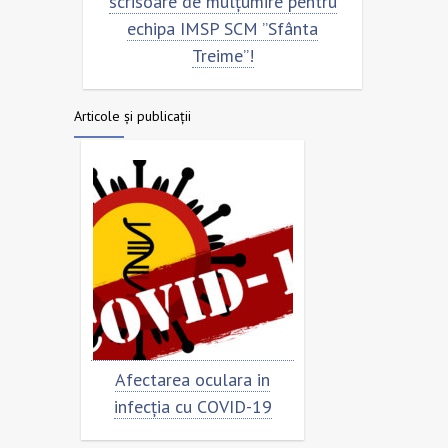
scrisoare de mulțumire pentru
echipa SCM ”Sfân
echipa IMSP SCM ”Sfânta
Treime”!
Articole și publicații
Afectarea oculara in
Cât de „încoronat” est
infecția cu COVID-19
virusul?