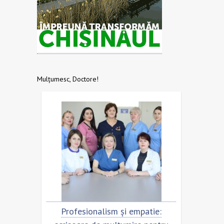
Mulțumesc, Doctore!
Profesionalism și empatie:
Scrisoare de mulț