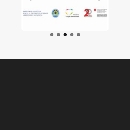
Previo
Next
us