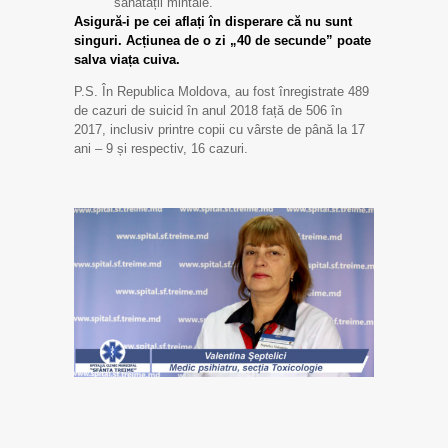
sănătății mintale.
Asigură-i pe cei aflați în disperare că nu sunt
singuri. Acțiunea de o zi „40 de secunde” poate
salva viața cuiva.
P.S. În Republica Moldova, au fost înregistrate 489
de cazuri de suicid în anul 2018 față de 506 în
2017, inclusiv printre copii cu vârste de până la 17
ani – 9 și respectiv, 16 cazuri.