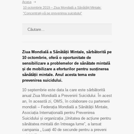
Acasa
10 octombrie 2019 – Ziua Mondială a Sănătății Mintale:
”Concentrați-vă pe prevenirea suicidului”
Ziua Mondială a Sănătății Mintale, sărbătorită pe
10 octombrie, oferă o oportunitate de
sensibilizare a problemelor de sănătate mintală
și de mobilizare a eforturilor pentru susținerea
sănătății mintale. Anul acesta tema este
prevenirea suicidului.
10 septembrie este data la care este sărbătorită
anual Ziua Mondială a Prevenirii Suicidului. În acest
an, în această zi, OMS, în colaborare cu partenerii
mondiali – Federația Mondială a Sănătății Mintale,
Asociația Internațională pentru Prevenirea
Suicidului și organizația „Unitatea de acțiune pentru
sănătatea mintală din întreaga lume”, a lansat
campania „ Luați 40 de secunde pentru a preveni