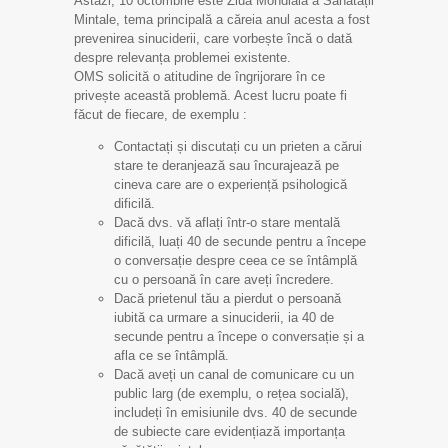
Astăzi, 10 octombrie este Ziua Mondială a Sănătății
Mintale, tema principală a căreia anul acesta a fost
prevenirea sinuciderii, care vorbește încă o dată
despre relevanța problemei existente.
OMS solicită o atitudine de îngrijorare în ce
privește această problemă. Acest lucru poate fi
făcut de fiecare, de exemplu :
Contactați și discutați cu un prieten a cărui
stare te deranjează sau încurajează pe
cineva care are o experiență psihologică
dificilă.
Dacă dvs. vă aflați într-o stare mentală
dificilă, luați 40 de secunde pentru a începe
o conversație despre ceea ce se întâmplă
cu o persoană în care aveți încredere.
Dacă prietenul tău a pierdut o persoană
iubită ca urmare a sinuciderii, ia 40 de
secunde pentru a începe o conversație și a
afla ce se întâmplă.
Dacă aveți un canal de comunicare cu un
public larg (de exemplu, o rețea socială),
includeți în emisiunile dvs. 40 de secunde
de subiecte care evidențiază importanța