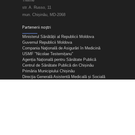
Treime”
str. A. Russo, 11
mun. Chișinău, MD-2068
Partenerii noștri
Ministerul Sănătății al Republicii Moldova
Guvernul Republicii Moldova
Compania Naţională de Asigurări în Medicină
USMF "Nicolae Testemițanu"
Agenția Națională pentru Sănătate Publică
Centrul de Sănătate Publică din Chișinău
Primăria Municipiului Chișinău
Direcţia Generală Asistentă Medicală și Socială