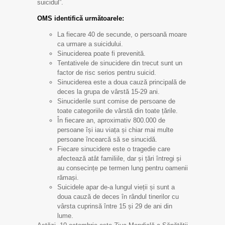
suicidul”.
OMS identifică următoarele:
La fiecare 40 de secunde, o persoană moare
ca urmare a suicidului.
Sinuciderea poate fi prevenită.
Tentativele de sinucidere din trecut sunt un
factor de risc serios pentru suicid.
Sinuciderea este a doua cauză principală de
deces la grupa de vârstă 15-29 ani.
Sinuciderile sunt comise de persoane de
toate categoriile de vârstă din toate țările.
În fiecare an, aproximativ 800.000 de
persoane își iau viața și chiar mai multe
persoane încearcă să se sinucidă.
Fiecare sinucidere este o tragedie care
afectează atât familiile, dar și țări întregi și
au consecințe pe termen lung pentru oamenii
rămași.
Suicidele apar de-a lungul vieții și sunt a
doua cauză de deces în rândul tinerilor cu
vârsta cuprinsă între 15 și 29 de ani din
lume.