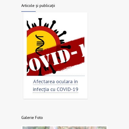
Articole și publicații
Afectarea oculara in
Cât de „încoronat” este
infecția cu COVID-19
virusul?
Galerie Foto