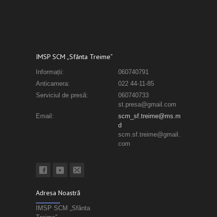
IMSP SCM „Sfânta Treime”
Informații:
060740791
Anticamera:
022 44-11-85
Serviciul de presă:
060740733
st.presa@gmail.com
Email:
scm_sf.treime@ms.m
d
scm.sf.treime@gmail.
com
Adresa Noastră
IMSP SCM „Sfânta