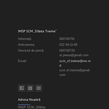
IMSP SCM „Sfânta Treime”
Informații:
060740791
Anticamera:
022 44-11-85
Serviciul de presă:
060740733
st.presa@gmail.com
Email:
scm_sf.treime@ms.m
d
scm.sf.treime@gmail.
com
Adresa Noastră
IMSP SCM „Sfânta