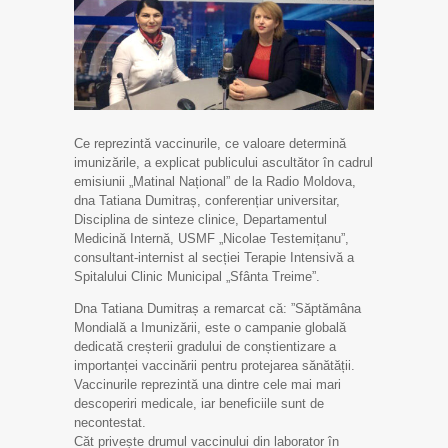
Ce reprezintă vaccinurile, ce valoare determină
imunizările, a explicat publicului ascultător în cadrul
emisiunii „Matinal Național” de la Radio Moldova,
dna Tatiana Dumitraș, conferențiar universitar,
Disciplina de sinteze clinice, Departamentul
Medicină Internă, USMF „Nicolae Testemițanu”,
consultant-internist al secției Terapie Intensivă a
Spitalului Clinic Municipal „Sfânta Treime”.
Dna Tatiana Dumitraș a remarcat că: ”Săptămâna
Mondială a Imunizării, este o campanie globală
dedicată creșterii gradului de conștientizare a
importanței vaccinării pentru protejarea sănătății.
Vaccinurile reprezintă una dintre cele mai mari
descoperiri medicale, iar beneficiile sunt de
necontestat.
Căt privește drumul vaccinului din laborator în