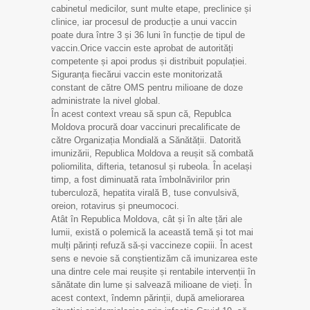
cabinetul medicilor, sunt multe etape, preclinice și
clinice, iar procesul de producție a unui vaccin
poate dura între 3 și 36 luni în funcție de tipul de
vaccin.Orice vaccin este aprobat de autorități
competente și apoi produs și distribuit populației.
Siguranța fiecărui vaccin este monitorizată
constant de către OMS pentru milioane de doze
administrate la nivel global.
În acest context vreau să spun că, Republca
Moldova procură doar vaccinuri precalificate de
către Organizația Mondială a Sănătății. Datorită
imunizării, Republica Moldova a reușit să combată
poliomilita, difteria, tetanosul și rubeola. În același
timp, a fost diminuată rata îmbolnăvirilor prin
tuberculoză, hepatita virală B, tuse convulsivă,
oreion, rotavirus și pneumococi.
Atât în Republica Moldova, cât și în alte țări ale
lumii, există o polemică la această temă și tot mai
mulți părinți refuză să-și vaccineze copiii. În acest
sens e nevoie să conștientizăm că imunizarea este
una dintre cele mai reușite și rentabile intervenții în
sănătate din lume și salvează milioane de vieți. În
acest context, îndemn părinții, după ameliorarea