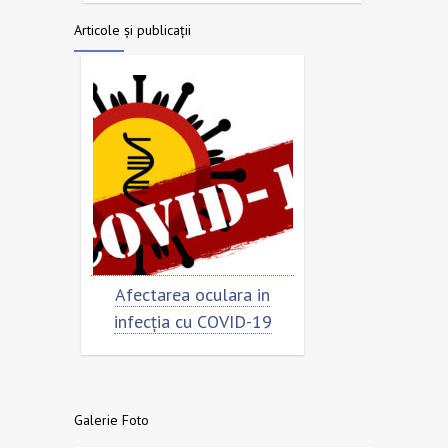
Articole și publicații
Afectarea oculara in
Cât de „încoronat” es
infecția cu COVID-19
virusul?
Galerie Foto