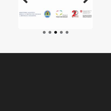
Previo
Next
us