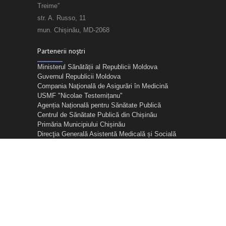
Treime”
str. A. Russo, 11
mun. Chișinău, MD-2068
Partenerii noștri
Ministerul Sănătății al Republicii Moldova
Guvernul Republicii Moldova
Compania Naţională de Asigurări în Medicină
USMF "Nicolae Testemițanu"
Agenția Națională pentru Sănătate Publică
Centrul de Sănătate Publică din Chișinău
Primăria Municipiului Chișinău
Direcţia Generală Asistentă Medicală și Socială