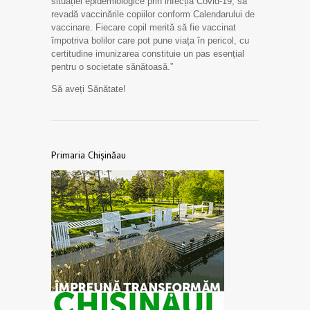
situației epidemiologice prin infecția Covid-19, să
revadă vaccinările copiilor conform Calendarului de
vaccinare. Fiecare copil merită să fie vaccinat
împotriva bolilor care pot pune viața în pericol, cu
certitudine imunizarea constituie un pas esențial
pentru o societate sănătoasă.”
Să aveți Sănătate!
Primaria Chișinăau