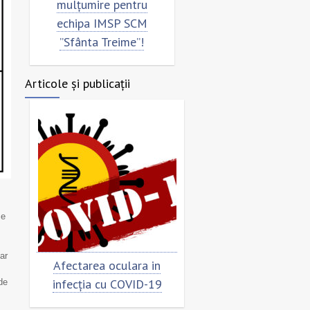
țumire pentru
”Sfânta Treime”
mul
ipa IMSP SCM
echi
ânta Treime”!
Articole și publicații
ce
ar
tarea oculara in
Cât de „încoronat” este
Pr
ția cu COVID-19
virusul?
de