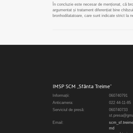
În concluzie este necesar de menționat, că bro
argumentat și tratament diferențiat bine chibzui
bronhodilatatoare, care sunt indicate strict la 
IMSP SCM „Sfânta Treime”
Informații:
060740791
Anticamera:
022 44-11-85
Serviciul de presă:
060740733
st.presa@gma
Email:
scm_sf.trei
md