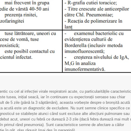
Sfânta Treime”
SCM „Sfânta Treime”
mul
ech
”Sf
tic cu cel al infecției virale respiratorii acute, cu particularitățile caracteristi
este tusea, inițial seacă, iar în continuare cu expectorații seroase sau chiar
t de 5 zile (până la 3 săptămâni), aceasta vorbește despre o bronșită acută
ta acută este un diagnostic de excludere. Nu sunt semne clinice specifice ce 
brie - Ziua
Limfom gastric primar
Afec
gnosticul se stabilește atunci când sunt excluse alte afecțiuni pulmonare sau
ă a Inimii
Non-Hodgkin
infec
debut acut, uneori cu febră ce durează 2-3 zile (dacă febra durează mai mult 
în primul rând pneumonia). Sunt caracteristice semne de afectare a căilor
ație în gât, glas răgușit (mai des în paragripă).