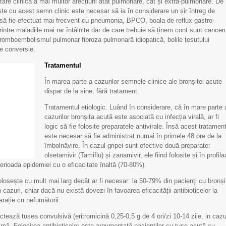
are clinică a mai multor afecțiuni atât pulmonare, cât și extra-pulmonare. De
te cu acest semn clinic este necesar să ia în considerare un șir întreg de
r să fie efectuat mai frecvent cu pneumonia, BPCO, boala de reflux gastro-
rintre maladiile mai rar întâlnite dar de care trebuie să ținem cont sunt cancer
tromboembolismul pulmonar fibroza pulmonară idiopatică, bolile țesutului
de conversie.
Tratamentul
În marea parte a cazurilor semnele clinice ale bronșitei acute
dispar de la sine, fără tratament.
Tratamentul etiologic. Luând în considerare, că în mare parte 
cazurilor bronșita acută este asociată cu infecția virală, ar fi
logic să fie folosite preparatele antivirale. Însă acest tratamen
este necesar să fie administrat numai în primele 48 ore de la
îmbolnăvire. În cazul gripei sunt efective două preparate:
olsetamivir (Tamiflu) și zanamivir, ele fiind folosite și în profila
 perioada epidemiei cu o eficacitate înaltă (70-80%).
folosește cu mult mai larg decât ar fi necesar: la 50-79% din pacienți cu bronși
 cazuri, chiar dacă nu există dovezi în favoarea eficacității antibioticelor la
rație cu nefumătorii.
ctează tusea convulsivă (eritromicină 0,25-0,5 g de 4 ori/zi 10-14 zile, in cazu
mă. Folosirea antibioticelor este argumentată pacienților cu tuse acută cu