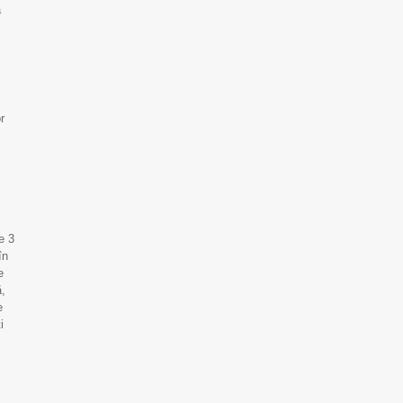
a
r
e 3
în
e
ă,
e
i