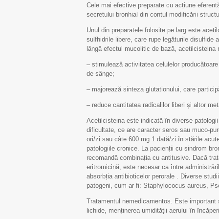
Cele mai efective preparate cu acțiune eferentă
secretului bronhial din contul modificării struct
Unul din preparatele folosite pe larg este aceti
sulfhidrile libere, care rupe legăturile disulfid
lângă efectul mucolitic de bază, acetilcisteina 
– stimulează activitatea celulelor producătoare
de sânge;
– majorează sinteza glutationului, care particip
– reduce cantitatea radicalilor liberi și altor me
Acetilcisteina este indicată în diverse patolo
dificultate, ce are caracter seros sau muco-pur
ori/zi sau câte 600 mg 1 dată/zi în stările acut
patologiile cronice. La pacienții cu sindrom br
recomandă combinația cu antitusive. Dacă tratam
eritromicină, este necesar ca între administrări
absorbția antibioticelor perorale . Diverse stud
patogeni, cum ar fi: Staphylococus aureus, Ps
Tratamentul nemedicamentos. Este important să 
lichide, menținerea umidității aerului în încă