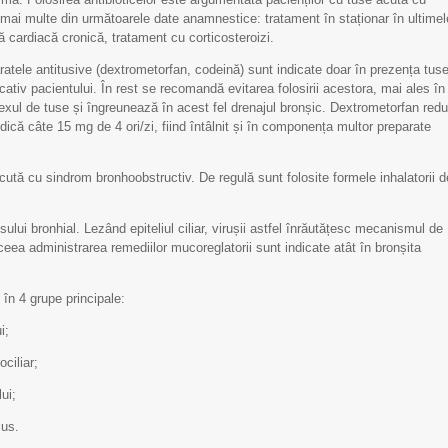
mai multe din următoarele date anamnestice: tratament în staționar în ultimel
ță cardiacă cronică, tratament cu corticosteroizi.
atele antitusive (dextrometorfan, codeină) sunt indicate doar în prezența tuse
ativ pacientului. În rest se recomandă evitarea folosirii acestora, mai ales în
lexul de tuse și îngreunează în acest fel drenajul bronșic. Dextrometorfan red
indică câte 15 mg de 4 ori/zi, fiind întâlnit și în componența multor preparate
acută cu sindrom bronhoobstructiv. De regulă sunt folosite formele inhalatorii d
i bronhial. Lezând epiteliul ciliar, virușii astfel înrăutățesc mecanismul de
 aceea administrarea remediilor mucoreglatorii sunt indicate atât în bronșita
în 4 grupe principale:
i;
ciliar;
ui;
cus.