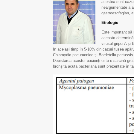
acestea sunt cazuri
neargumentate a an
gastroesofagian, 
Etiologie
Este important să 
aceasta determinând
virusul gripei A și 
În același timp în 5-10% din cazuri tusea apă
Chlamydia pneumoniae și Bordetella pertussis 
Depistarea acestor pacienți este o sarcină grea
bronșită acută bacteriană sunt prezentate în ta
Scrisoa
pentr