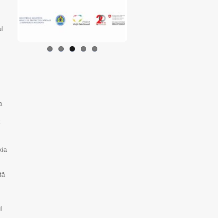
ul
a
t
xia
tă
l