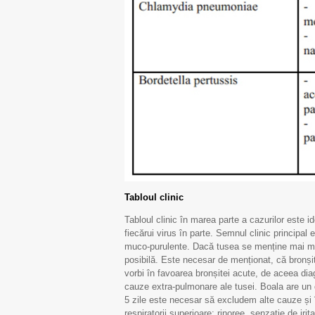
SCM „
Tabloul clinic
Tabloul clinic în marea parte a cazurilor este iden
fiecărui virus în parte. Semnul clinic principal 
muco-purulente. Dacă tusea se menține mai mul
posibilă. Este necesar de menționat, că bronși
29 septem
vorbi în favoarea bronșitei acute, de aceea dia
Mondial
cauze extra-pulmonare ale tusei. Boala are un 
5 zile este necesar să excludem alte cauze și 
respiratorii superioare: rinoree, senzație de irit