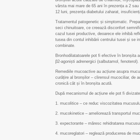
vârsta mai mare de 65 ani în prezența a 2 sau 
12 luni, prezența diabetului zaharat, insuficien
Tratamentul patogenetic și simptomatic. Prepar
seci chinuitoare, ce creează disconfort semnific
cazul tusei productive, deoarece ele inhibă ref
tusea din contul inhibării centrului tusei și se 
combinate.
Bronhodilatatoarele pot fi efective în bronșita 
β2-agoniști adrenergici (salbutamol, fenoterol).
Remediile mucoactive au acțiune asupra mucusulu
curățire al bronșilor – clirensul mucociliar, de
cronică cât și în bronșita acută.
După mecanismul de acțiune ele pot fi divizate 
1. mucolitice – ce reduc viscozitatea mucusulu
2. mucokinetice – ameliorează transportul muco
3. expectorante – măresc rehidratarea mucusul
4. mucoreglatori – reglează producerea de mu