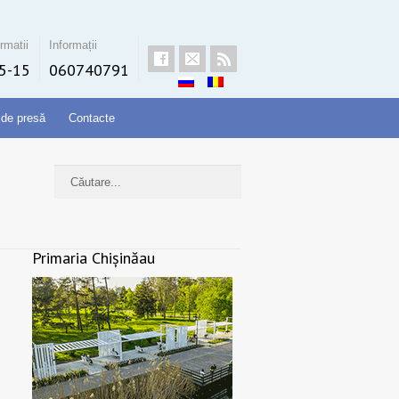
rmatii
Informații
5-15
060740791
 de presă
Contacte
Primaria Chișinăau