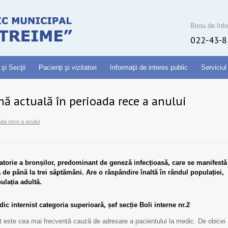
Birou de Info
022-43-8
 şi Secţii
Pacienţi şi vizitatori
Informaţii de interes public
Serviciul
mă actuală în perioada rece a anului
ada rece a anului
matorie a bronșilor, predominant de geneză infecțioasă, care se manifestă
 de până la trei săptămâni. Are o răspândire înaltă în rândul populației,
ulația adultă.
c internist categoria superioară, șef secție Boli interne nr.2
 este cea mai frecventă cauză de adresare a pacientului la medic. De obicei