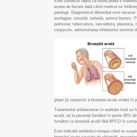
Este cunoscut faptul că tusea poate fi manifest
aceea de fiecare dată când medicul se întâlneș
patologii. Diagnosticul diferențial este necesa
esofagian, sinuzită, traheită, astmul bronșic. P
pulmonar, tuberculoza, sarcoidoza, pleurezia, 
conjunctiv, administrarea inhibitorilor enzimei 
gripei (și respectiv a bronșitei acute virale) în
Tratamentul antibacterian în realitate însă se 
acută, iar la pacienții fumători în peste 90% din
fumători cu bronșită acută fără BPCO în compa
Este indicată antibiotico-terapia când se suspe
bronșitei acute cauzate de chlamidii, mycoplas