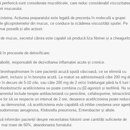
 periferică sunt considerate mucoliticele, care reduc considerabil viscozitate
urii mucusului.
lcisteina. Acțiunea preparatului este legată de prezența în moleculă a grupei
e ale glicoproteinelor din mucus, ce conduce la scăderea viscozității sputei. Pe
mai posedă și alte acțiuni:
 de mucus, secretul cărora este capabil să producă liza fibrinei și a cheagurilo
ă în procesele de detoxificare;
taboliți, responsabili de dezvoltarea inflamației acute și cronice.
gii bronhopulmonare în care pacienții acuză spută vâscoasă, ce se elimină cu
ulent, inclusiv și în bronșita acută. La maturi se administrează câte 200 mg d
e în decurs de 5-10 zile, sau câte 200 mg de 2 ori/zi îndelungat până la 6 luni 
onhoobstructiv acetilcisteina se poate combina cu β2-agoniști și teofilină. Nu s
entul include terapie antibacteriană cu peniciline, cefalosporine, tetraciclin
le lor să se respecte un interval de 2 ore, deoarece acetilcisteina poate reduc
ii au demonstrat, că acetilcisteina este capabilă să inhibe creșterea unor agenț
eudomonas aeruginosa, Klebsiella pneumonia, Enterobacter și altele.
informăm pacienții despre necesitatea folosirii unei cantități suficiente de
peri mai mare de 60%, abandonarea fumatului.