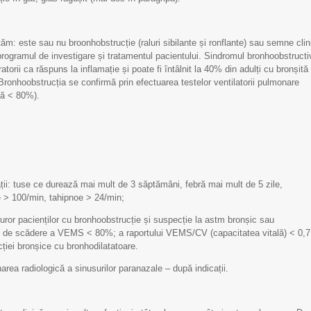
ăm: este sau nu broonhobstrucție (raluri sibilante și ronflante) sau semne clin
ogramul de investigare și tratamentul pacientului. Sindromul bronhoobstructi
atorii ca răspuns la inflamație și poate fi întâlnit la 40% din adulți cu bronșită
ronhoobstrucția se confirmă prin efectuarea testelor ventilatorii pulmonare
dă < 80%).
cații: tuse ce durează mai mult de 3 săptămâni, febră mai mult de 5 zile,
e > 100/min, tahipnoe > 24/min;
turor pacienților cu bronhoobstrucție și suspecție la astm bronșic sau
z de scădere a VEMS < 80%; a raportului VEMS/CV (capacitatea vitală) < 0,7
cției bronșice cu bronhodilatatoare.
rea radiologică a sinusurilor paranazale – după indicații.