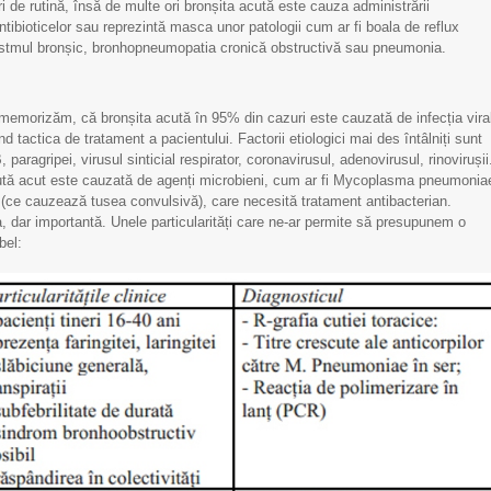
 de rutină, însă de multe ori bronșita acută este cauza administrării
tibioticelor sau reprezintă masca unor patologii cum ar fi boala de reflux
astmul bronșic, bronhopneumopatia cronică obstructivă sau pneumonia.
memorizăm, că bronșita acută în 95% din cazuri este cauzată de infecția vira
 tactica de tratament a pacientului. Factorii etiologici mai des întâlniți sunt
B, paragripei, virusul sinticial respirator, coronavirusul, adenovirusul, rinovirușii
rută acut este cauzată de agenți microbieni, cum ar fi Mycoplasma pneumonia
(ce cauzează tusea convulsivă), care necesită tratament antibacterian.
, dar importantă. Unele particularități care ne-ar permite să presupunem o
bel:
re de mulțumire
Scrisoare de mulțumire
Prof
u Echipa IMSP
pentru Echipa IMSP
empati