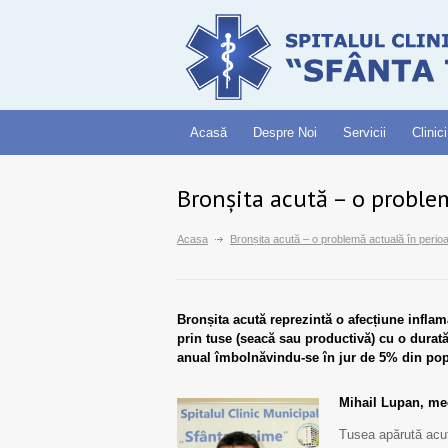
Acasă
Despre Noi
Servicii
Clinici
Bronșita acută – o proble
Acasa
Bronșita acută – o problemă actuală în perio
Bronșita acută reprezintă o afecțiune infla
prin tuse (seacă sau productivă) cu o durată
anual îmbolnăvindu-se în jur de 5% din pop
Mihail Lupan, medi
Tusea apărută acut