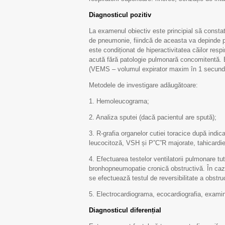
Diagnosticul pozitiv
La examenul obiectiv este principial să constat
de pneumonie, fiindcă de aceasta va depinde pr
este condiționat de hiperactivitatea căilor respir
acută fără patologie pulmonară concomitentă. B
(VEMS – volumul expirator maxim în 1 secun
Metodele de investigare adăugătoare:
1. Hemoleucograma;
2. Analiza sputei (dacă pacientul are spută);
3. R-grafia organelor cutiei toracice după indi
leucocitoză, VSH și P”C”R majorate, tahicardi
4. Efectuarea testelor ventilatorii pulmonare tu
bronhopneumopatie cronică obstructivă. În ca
se efectuează testul de reversibilitate a obstru
5. Electrocardiograma, ecocardiografia, examina
Diagnosticul diferențial