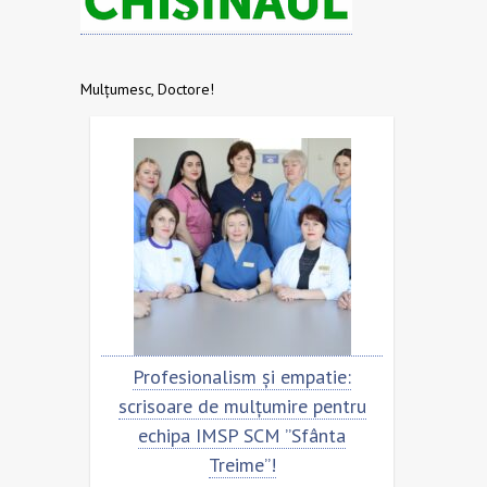
Mulțumesc, Doctore!
ntru
Profesionalism și empatie:
Scriso
a
scrisoare de mulțumire pentru
echip
echipa IMSP SCM ”Sfânta
Treime”!