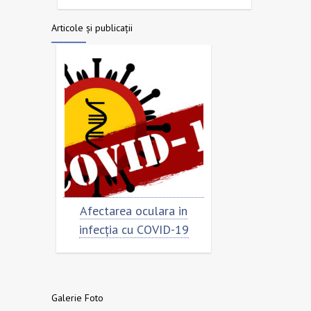
Articole și publicații
rimar
Afectarea oculara in
Cât de „încor
n
infecția cu COVID-19
virusu
Galerie Foto