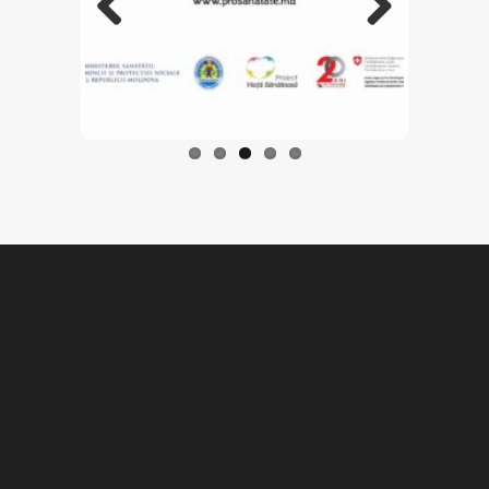
Previo
Next
us