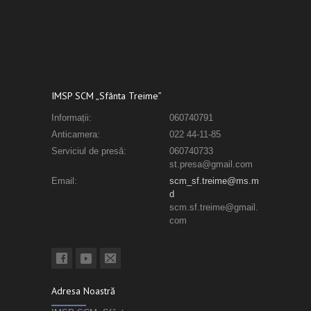
IMSP SCM „Sfânta Treime”
Informații:
060740791
Anticamera:
022 44-11-85
Serviciul de presă:
060740733
st.presa@gmail.com
Email:
scm_sf.treime@ms.m
d
scm.sf.treime@gmail.
com
Adresa Noastră