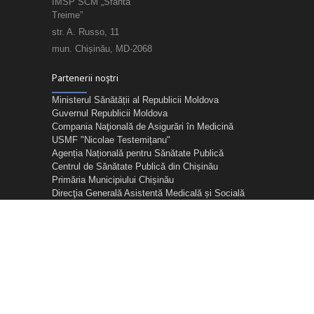
IMSP SCM „Sfânta
Treime”
str. A. Russo, 11
mun. Chișinău, MD-2068
Partenerii noștri
Ministerul Sănătății al Republicii Moldova
Guvernul Republicii Moldova
Compania Naţională de Asigurări în Medicină
USMF "Nicolae Testemițanu"
Agenția Națională pentru Sănătate Publică
Centrul de Sănătate Publică din Chișinău
Primăria Municipiului Chișinău
Direcţia Generală Asistentă Medicală și Socială