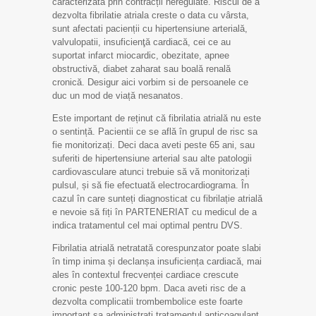
caracterizată prin contracții neregulate. Riscul de a
dezvolta fibrilatie atriala creste o data cu vârsta,
sunt afectati pacienții cu hipertensiune arterială,
valvulopatii, insuficienţă cardiacă, cei ce au
suportat infarct miocardic, obezitate, apnee
obstructivă, diabet zaharat sau boală renală
cronică. Desigur aici vorbim si de persoanele ce
duc un mod de viață nesanatos.
Este important de reținut că fibrilatia atrială nu este
o sentință. Pacientii ce se află în grupul de risc sa
fie monitorizați. Deci daca aveti peste 65 ani, sau
suferiti de hipertensiune arterial sau alte patologii
cardiovasculare atunci trebuie să vă monitorizați
pulsul, și să fie efectuată electrocardiograma. În
cazul în care sunteți diagnosticat cu fibrilație atrială
e nevoie să fiți în PARTENERIAT cu medicul de a
indica tratamentul cel mai optimal pentru DVS.
Fibrilatia atrială netratată corespunzator poate slabi
în timp inima și declanșa insuficiența cardiacă, mai
ales în contextul frecvenței cardiace crescute
cronic peste 100-120 bpm. Daca aveti risc de a
dezvolta complicatii trombembolice este foarte
important sa administrati tratamentul anticoagulant