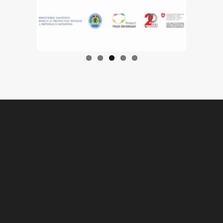
Previo
Next
us