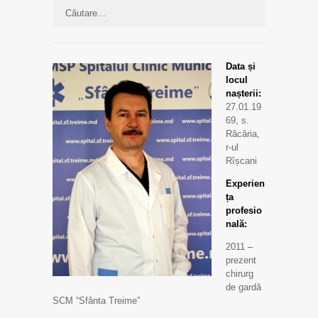
Data și
locul
nașterii:
27.01.19
69, s.
Răcăria,
r-ul
Rîșcani
Experien
ța
profesio
nală:
2011 –
prezent
chirurg
de gardă
SCM “Sfânta Treime”