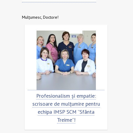
Mulțumesc, Doctore!
tru
Profesionalism și empatie:
Scrisoa
a
scrisoare de mulțumire pentru
echip
echipa IMSP SCM ”Sfânta
Treime”!