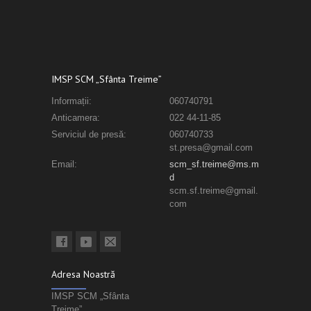
IMSP SCM „Sfânta Treime”
Informații:
060740791
Anticamera:
022 44-11-85
Serviciul de presă:
060740733
st.presa@gmail.com
Email:
scm_sf.treime@ms.m
d
scm.sf.treime@gmail.
com
Adresa Noastră
IMSP SCM „Sfânta
Treime”