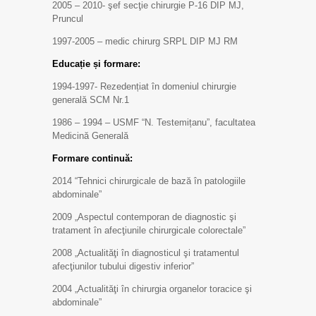
2005 – 2010- şef secţie chirurgie P-16 DIP MJ,
Pruncul
1997-2005 – medic chirurg SRPL DIP MJ RM
Educație și formare:
1994-1997- Rezedențiat în domeniul chirurgie
generală SCM Nr.1
1986 – 1994 – USMF “N. Testemițanu”, facultatea
Medicină Generală
Formare continuă:
2014 “Tehnici chirurgicale de bază în patologiile
abdominale”
2009 „Aspectul contemporan de diagnostic şi
tratament în afecţiunile chirurgicale colorectale”
2008 „Actualităţi în diagnosticul şi tratamentul
afecţiunilor tubului digestiv inferior”
2004 „Actualităţi în chirurgia organelor toracice şi
abdominale”