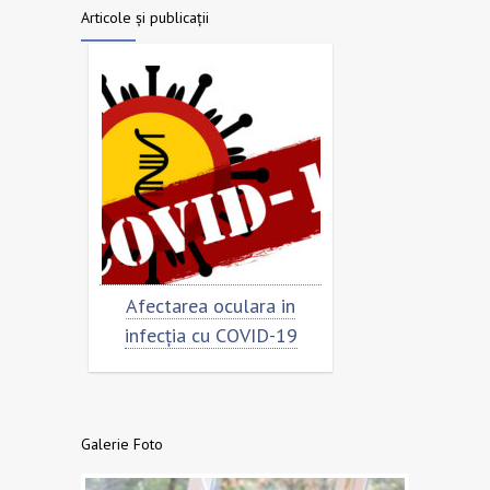
Articole și publicații
imar
Afectarea oculara in
Cât de „încoro
infecția cu COVID-19
virusul
Galerie Foto