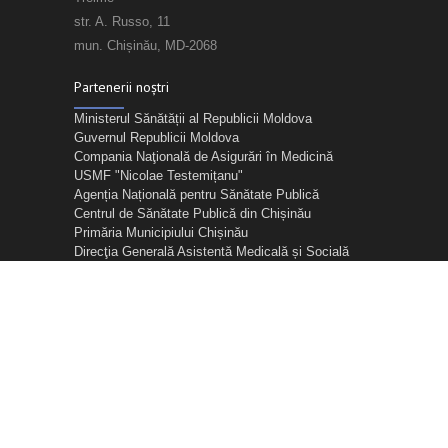
str. A. Russo, 11
mun. Chișinău, MD-2068
Partenerii noștri
Ministerul Sănătății al Republicii Moldova
Guvernul Republicii Moldova
Compania Naţională de Asigurări în Medicină
USMF "Nicolae Testemițanu"
Agenția Națională pentru Sănătate Publică
Centrul de Sănătate Publică din Chișinău
Primăria Municipiului Chișinău
Direcţia Generală Asistentă Medicală și Socială