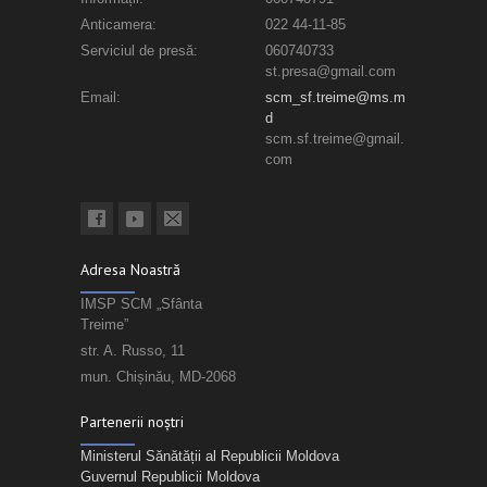
Anticamera:
022 44-11-85
Serviciul de presă:
060740733
st.presa@gmail.com
Email:
scm_sf.treime@ms.m
d
scm.sf.treime@gmail.
com
Adresa Noastră
IMSP SCM „Sfânta
Treime”
str. A. Russo, 11
mun. Chișinău, MD-2068
Partenerii noștri
Ministerul Sănătății al Republicii Moldova
Guvernul Republicii Moldova