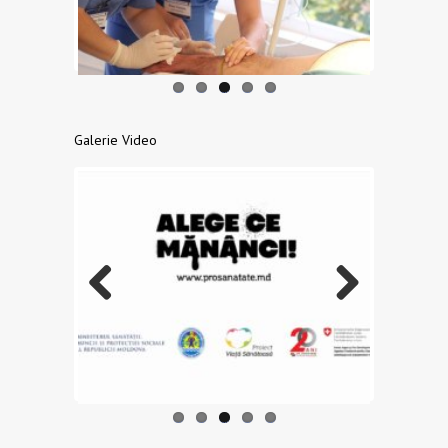
us
Galerie Video
Previo
Next
us