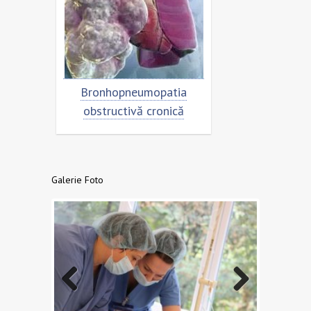
trolul
Bronhopneumopatia
Rezistența la 
obstructivă cronică
- o amenința
sănătatea pop
nivel g
Galerie Foto
Previo
Next