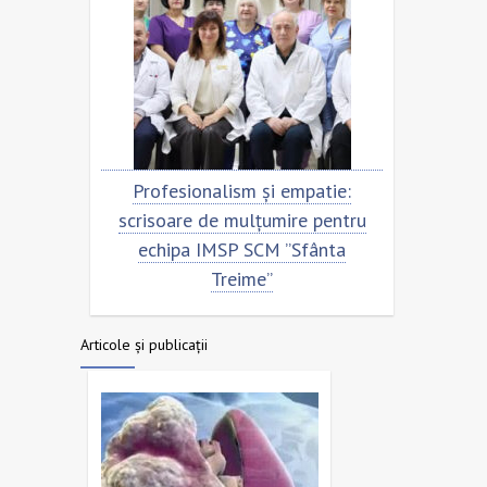
eni.
Profesionalism și empatie:
Scris
ntru
scrisoare de mulțumire pentru
ec
ime”
echipa IMSP SCM ”Sfânta
Treime”
Articole și publicații