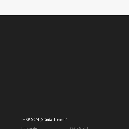
IMSP SCM „Sfânta Treime”
Informații:
060740791