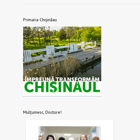
Primaria Chișinăau
Mulțumesc, Doctore!