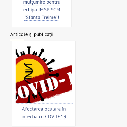
mulțumire pentru
”Sfânta Treime”
echipa IMSP SCM
”Sfânta Treime”!
Articole și publicații
Afectarea oculara in
Cât de „încoronat”
infecția cu COVID-19
virusul?