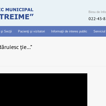
Birou de Info
022-43-8
 şi Secţii
Pacienţi şi vizitatori
Informaţii de interes public
Serviciul
dăruiesc ție…”