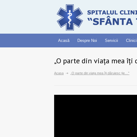
Acasă
Despre Noi
Servicii
Clinici
„O parte din viața mea îți 
Acasa
„O parte din viața mea îți dăruiesc ție…”