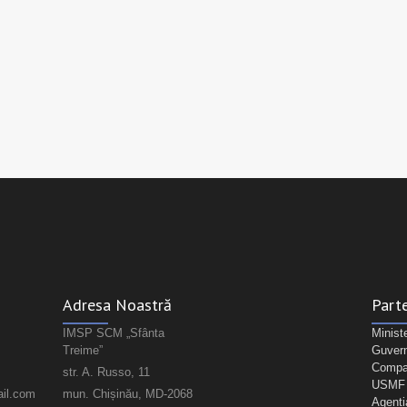
Adresa Noastră
Parte
IMSP SCM „Sfânta
Minist
Treime”
Guvern
Compan
str. A. Russo, 11
USMF "
il.com
mun. Chișinău, MD-2068
Agenți