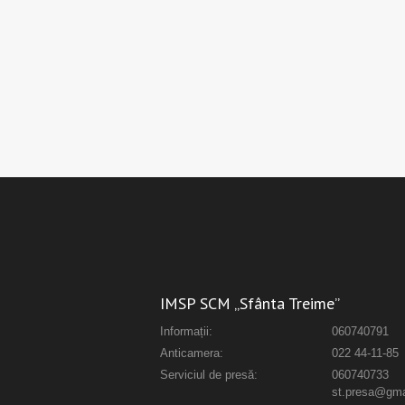
IMSP SCM „Sfânta Treime”
Informații:
060740791
Anticamera:
022 44-11-85
Serviciul de presă:
060740733
st.presa@gma