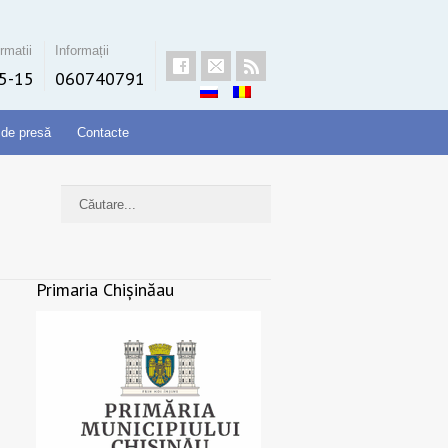
rmatii
Informații
5-15
060740791
 de presă
Contacte
Primaria Chișinăau