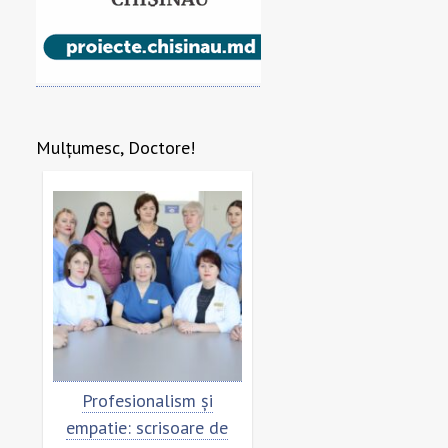
Mulțumesc, Doctore!
re
Profesionalism și
Scrisoare de mulțumi
empatie: scrisoare de
pentru echipa SCM