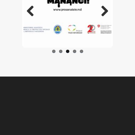
Previo
Next
us