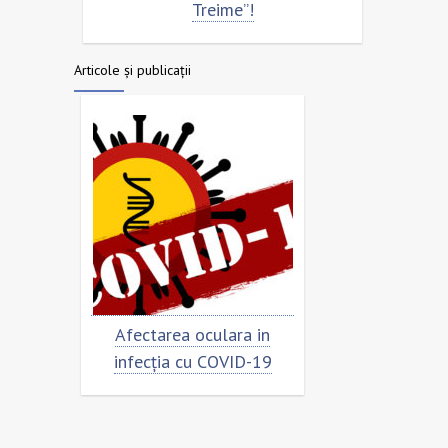
Treime”!
Articole și publicații
ar
Afectarea oculara in
Cât de „încorona
infecția cu COVID-19
virusul?