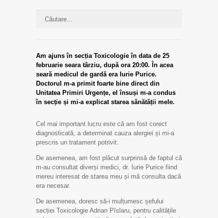
Am ajuns în secția Toxicologie în data de 25
februarie seara târziu, după ora 20:00. În acea
seară medicul de gardă era Iurie Purice.
Doctorul m-a primit foarte bine direct din
Unitatea Primiri Urgențe, el însuși m-a condus
în secție și mi-a explicat starea sănătății mele.
Cel mai important lucru este că am fost corect
diagnosticată, a determinat cauza alergiei și mi-a
prescris un tratament potrivit.
De asemenea, am fost plăcut surprinsă de faptul că
m-au consultat diverși medici, dr. Iurie Purice fiind
mereu interesat de starea meu și mă consulta dacă
era necesar.
De asemenea, doresc să-i mulțumesc șefului
secției Toxicologie Adrian Pîslaru, pentru calitățile