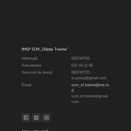
IMSP SCM „Sfânta Treime”
Informații:
060740791
Anticamera:
022 44-11-85
Serviciul de presă:
060740733
st.presa@gmail.com
Email:
scm_sf.treime@ms.m
d
scm.sf.treime@gmail.
com