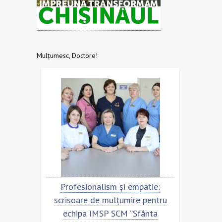
Mulțumesc, Doctore!
u
Profesionalism și empatie:
Scrisoare
scrisoare de mulțumire pentru
echipa 
echipa IMSP SCM ”Sfânta