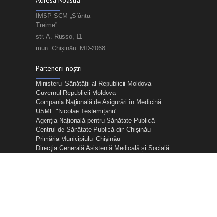
Adresa Noastră
IMSP SCM „Sfânta
Treime”
str. A. Russo, 11
mun. Chișinău, MD-2068
Partenerii noștri
Ministerul Sănătății al Republicii Moldova
Guvernul Republicii Moldova
Compania Naţională de Asigurări în Medicină
USMF "Nicolae Testemițanu"
Agenția Națională pentru Sănătate Publică
Centrul de Sănătate Publică din Chișinău
Primăria Municipiului Chișinău
Direcţia Generală Asistentă Medicală și Socială