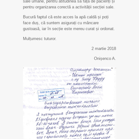
sale umane, pentru atitudinea sa față de pacienți și
pentru organizarea corectă a activității secției sale.
Bucură faptul că este acces la apă caldă și poți
face duș, că suntem asigurați cu mâncare
gustoasă, iar în secție este mereu curat și ordonat.
Mulțumesc tuturor.
2 martie 2018
Onișenco A.