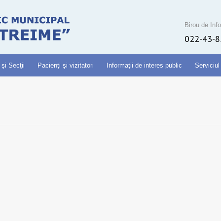
Birou de Info
022-43-8
 şi Secţii
Pacienţi şi vizitatori
Informaţii de interes public
Serviciul