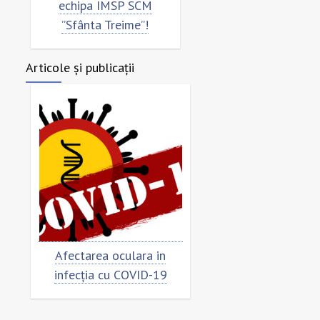
echipa IMSP SCM
”Sfânta Treime”!
Articole și publicații
Afectarea oculara in
Cât de „încoronat”
infecția cu COVID-19
virusul?