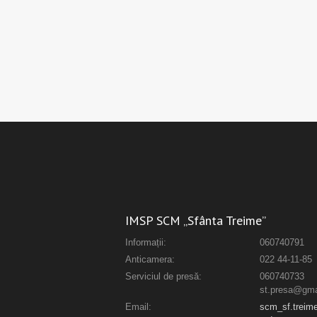
IMSP SCM „Sfânta Treime”
Informații:
060740791
Anticamera:
022 44-11-85
Serviciul de presă:
060740733
st.presa@gma
Email:
scm_sf.trei