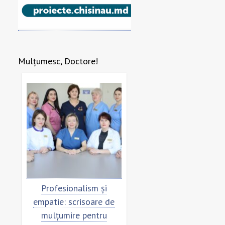
Mulțumesc, Doctore!
re
Profesionalism și
Scrisoare de mulțumi
empatie: scrisoare de
pentru echipa SCM
mulțumire pentru
”Sfânta Treime”