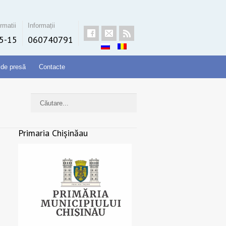
rmatii
Informații
5-15
060740791
 de presă
Contacte
Primaria Chișinăau